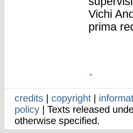
supervis
Vichi An
prima re
credits
|
copyright
|
informa
policy
| Texts released und
otherwise specified.