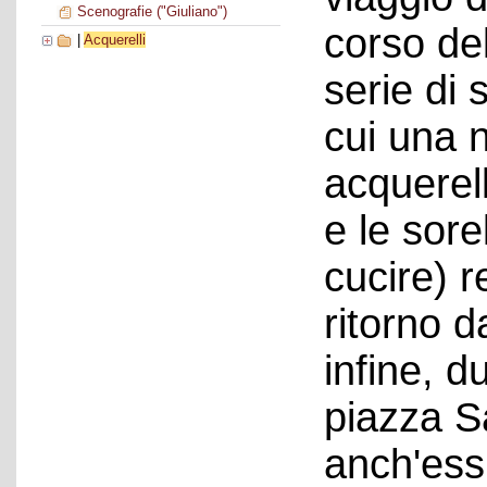
Scenografie ("Giuliano")
corso de
|
Acquerelli
serie di 
cui una 
acquerell
e le sorel
cucire) r
ritorno d
infine, d
piazza S
anch'ess