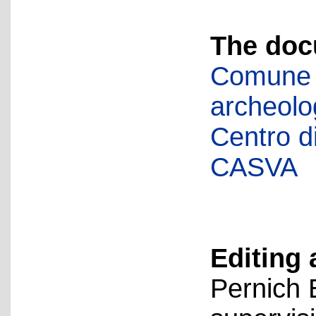
The doc
Comune d
archeolog
Centro di 
CASVA
Editing 
Pernich 