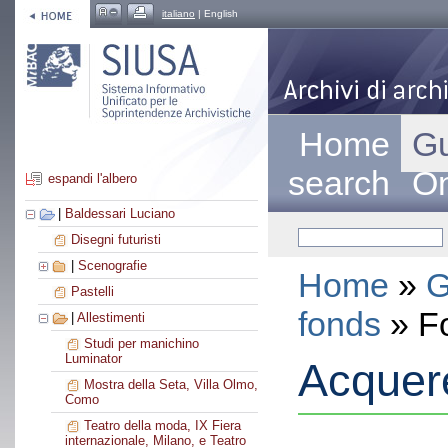
italiano
| English
Home
Gu
search
On
espandi l'albero
|
Baldessari Luciano
Disegni futuristi
|
Scenografie
Home
»
G
Pastelli
fonds
» F
|
Allestimenti
Studi per manichino
Luminator
Acquere
Mostra della Seta, Villa Olmo,
Como
Teatro della moda, IX Fiera
internazionale, Milano, e Teatro