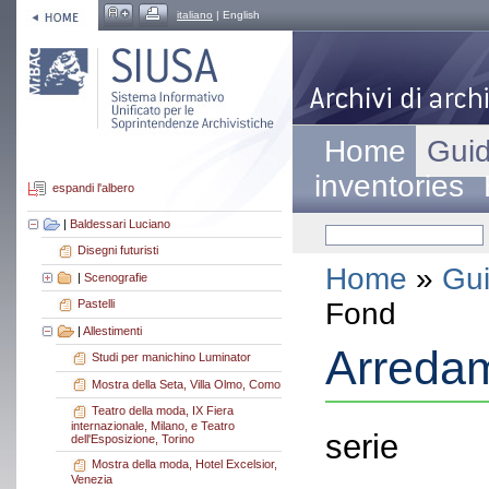
italiano
| English
Home
Guid
inventories
espandi l'albero
|
Baldessari Luciano
Disegni futuristi
Home
»
Gui
|
Scenografie
Fond
Pastelli
|
Allestimenti
Arredam
Studi per manichino Luminator
Mostra della Seta, Villa Olmo, Como
Teatro della moda, IX Fiera
internazionale, Milano, e Teatro
serie
dell'Esposizione, Torino
Mostra della moda, Hotel Excelsior,
Venezia