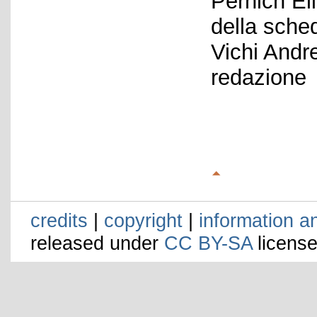
Pernich El
della sche
Vichi Andr
redazione
credits
|
copyright
|
information a
released under
CC BY-SA
license