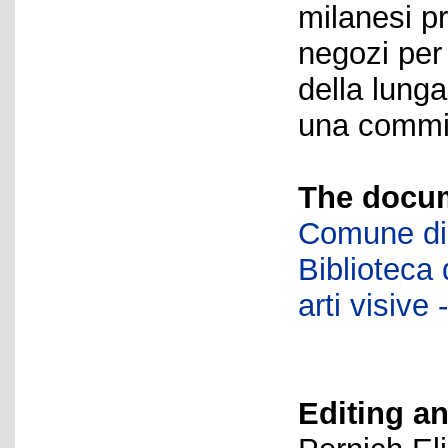
milanesi p
negozi per
della lung
una commit
The docum
Comune di 
Biblioteca d
arti visiv
Editing an