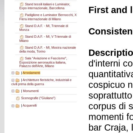
Stand tessili italiani e Luminator,
First and 
Expo internazionale, Barcellona
Padiglione e Luminator Bernocchi, X
Fiera internazionale di Milano
Stand D.A.F. - MI, Triennale di
Consisten
Monza
Stand D.A.F. - MI, V Triennale di
Milano
Stand D.A.F. - MI, Mostra nazionale
Descriptio
della moda, Torino
Sala "Aviazione e Fascismo",
d'interni c
Esposizione aeronautica italiana,
Palazzo dell'Arte, Milano
quantitati
|
Arredamenti
|
Architetture fieristiche, industriali e
cospicuo n
civili prima della guerra
|
Monumenti
soprattutto
Scenografie ("Giuliano")
corpus di s
|
Acquerelli
momenti fo
bar Craja, l