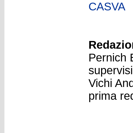
CASVA
Redazion
Pernich 
supervis
Vichi An
prima re