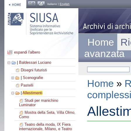
italiano |
English
Home
Ri
avanzata
espandi l'albero
|
Baldessari Luciano
Disegni futuristi
|
Scenografie
Home
»
R
Pastelli
compless
|
Allestimenti
Studi per manichino
Luminator
Allesti
Mostra della Seta, Villa Olmo,
Como
Teatro della moda, IX Fiera
internazionale, Milano, e Teatro