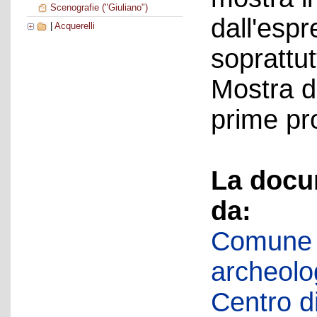
Scenografie ("Giuliano")
dall'esp
|
Acquerelli
soprattut
Mostra d
prime pro
La docu
da:
Comune d
archeolog
Centro di 