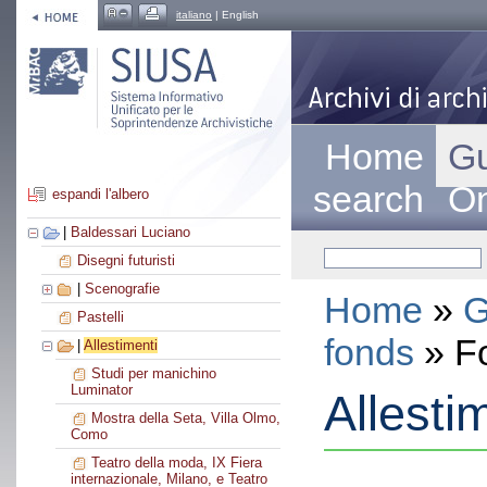
italiano
| English
Home
Gu
search
On
espandi l'albero
|
Baldessari Luciano
Disegni futuristi
|
Scenografie
Home
»
G
Pastelli
fonds
» F
|
Allestimenti
Studi per manichino
Luminator
Allesti
Mostra della Seta, Villa Olmo,
Como
Teatro della moda, IX Fiera
internazionale, Milano, e Teatro