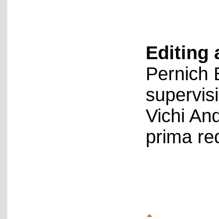
Editing 
Pernich 
supervis
Vichi An
prima re