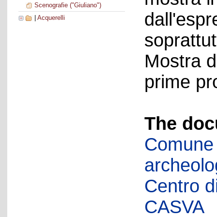
Scenografie ("Giuliano")
dall'esp
|
Acquerelli
soprattut
Mostra d
prime pro
The doc
Comune d
archeolog
Centro di 
CASVA