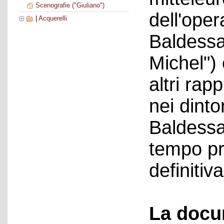
Scenografie ("Giuliano")
dell'ope
|
Acquerelli
Baldessar
Michel") 
altri rap
nei dinto
Baldessar
tempo pri
definiti
La docu