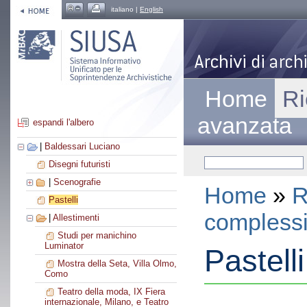
italiano |
English
Home
Ri
avanzata
espandi l'albero
|
Baldessari Luciano
Disegni futuristi
|
Scenografie
Home
»
R
Pastelli
compless
|
Allestimenti
Studi per manichino
Luminator
Pastelli
Mostra della Seta, Villa Olmo,
Como
Teatro della moda, IX Fiera
internazionale, Milano, e Teatro