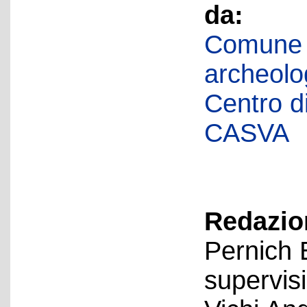
da:
Comune d
archeolog
Centro di 
CASVA
Redazion
Pernich 
supervis