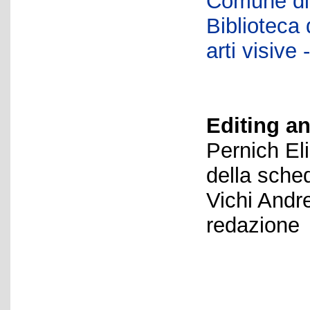
Comune di 
Biblioteca d
arti visiv
Editing an
Pernich El
della sche
Vichi Andr
redazione