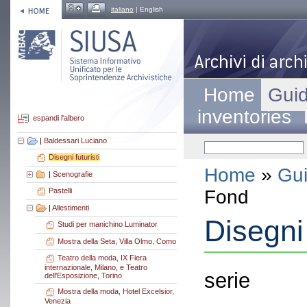
italiano
| English
Home
Guid
inventories
espandi l'albero
|
Baldessari Luciano
Disegni futuristi
Home
»
Gui
|
Scenografie
Fond
Pastelli
|
Allestimenti
Disegni 
Studi per manichino Luminator
Mostra della Seta, Villa Olmo, Como
Teatro della moda, IX Fiera
internazionale, Milano, e Teatro
serie
dell'Esposizione, Torino
Mostra della moda, Hotel Excelsior,
Venezia