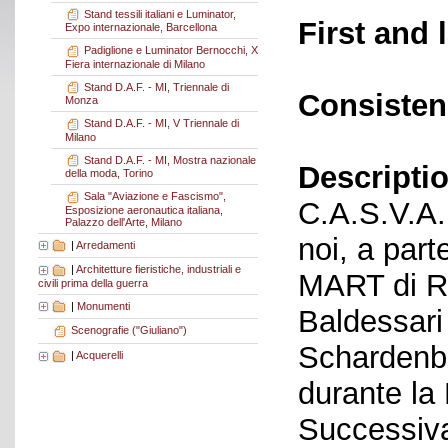
Stand tessili italiani e Luminator,
First and 
Expo internazionale, Barcellona
Padiglione e Luminator Bernocchi, X
Fiera internazionale di Milano
Stand D.A.F. - MI, Triennale di
Consisten
Monza
Stand D.A.F. - MI, V Triennale di
Milano
Stand D.A.F. - MI, Mostra nazionale
Descriptio
della moda, Torino
Sala "Aviazione e Fascismo",
C.A.S.V.A. 
Esposizione aeronautica italiana,
Palazzo dell'Arte, Milano
noi, a part
|
Arredamenti
|
Architetture fieristiche, industriali e
MART di Ro
civili prima della guerra
|
Monumenti
Baldessari
Scenografie ("Giuliano")
Schardenbe
|
Acquerelli
durante la
Successiva