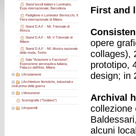
Stand tessili italiani e Luminator,
First and 
Expo internazionale, Barcellona
Padiglione e Luminator Bernocchi, X
Fiera internazionale di Milano
Stand D.A.F. - MI, Triennale di
Consisten
Monza
Stand D.A.F. - MI, V Triennale di
opere grafi
Milano
Stand D.A.F. - MI, Mostra nazionale
collages), 
della moda, Torino
Sala "Aviazione e Fascismo",
prototipo, 
Esposizione aeronautica italiana,
Palazzo dell'Arte, Milano
design; in 
|
Arredamenti
|
Architetture fieristiche, industriali e
civili prima della guerra
|
Monumenti
Archival h
Scenografie ("Giuliano")
collezione 
|
Acquerelli
Baldessari
alcuni loca