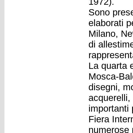
1972).
Sono presen
elaborati 
Milano, Ne
di allestim
rappresenta
La quarta e
Mosca-Bald
disegni, mo
acquerelli, 
importanti 
Fiera Inter
numerose p