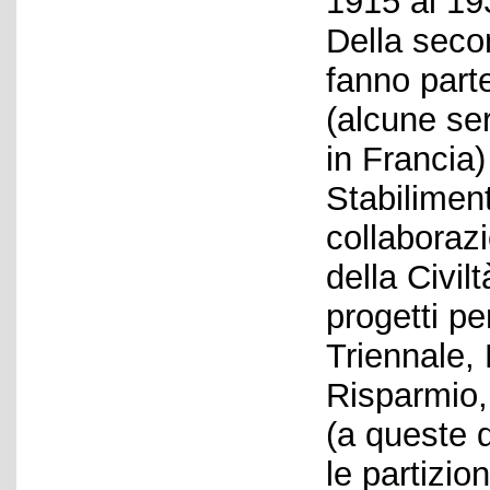
1915 al 19
Della seco
fanno part
(alcune seri
in Francia) 
Stabiliment
collaboraz
della Civil
progetti pe
Triennale,
Risparmio,
(a queste 
le partizio