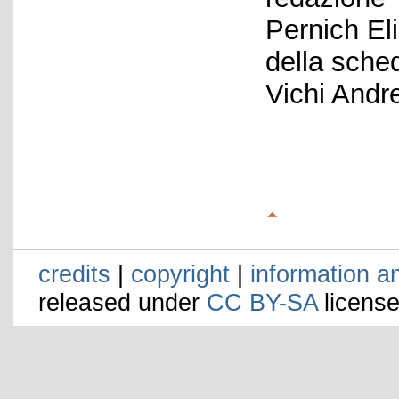
Pernich El
della sche
Vichi Andr
credits
|
copyright
|
information a
released under
CC BY-SA
license