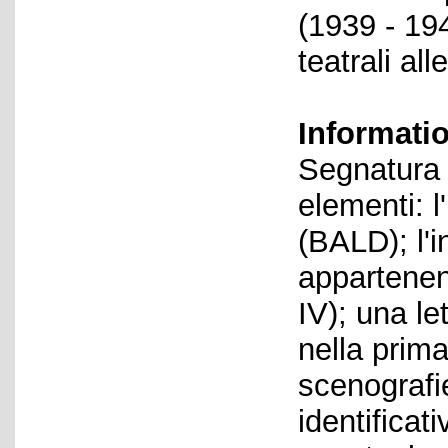
(1939 - 194
teatrali al
Informati
Segnatura 
elementi: l
(BALD); l'i
appartenenz
IV); una le
nella prima
scenografie
identificat