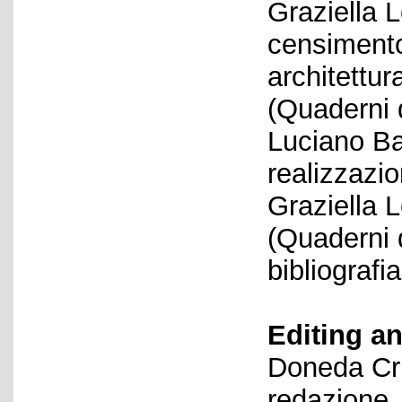
Graziella L
censimento 
architettu
(Quaderni d
Luciano Ba
realizzazio
Graziella 
(Quaderni 
bibliografia
Editing an
Doneda Cri
redazione