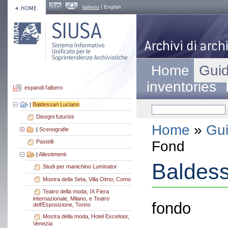
italiano
| English
Home
Guid
inventories
espandi l'albero
|
Baldessari Luciano
Disegni futuristi
Home
»
Gui
|
Scenografie
Fond
Pastelli
|
Allestimenti
Baldess
Studi per manichino Luminator
Mostra della Seta, Villa Olmo, Como
Teatro della moda, IX Fiera
internazionale, Milano, e Teatro
fondo
dell'Esposizione, Torino
Mostra della moda, Hotel Excelsior,
Venezia