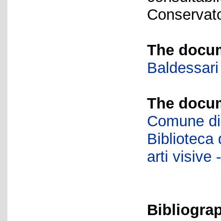
Conservator
The docum
Baldessari
The docum
Comune di 
Biblioteca d
arti visiv
Bibliogra