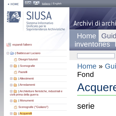
italiano
| English
Home
Guid
inventories
espandi l'albero
|
Baldessari Luciano
Disegni futuristi
Home
»
Gui
|
Scenografie
Fond
Pastelli
|
Allestimenti
Acquere
|
Arredamenti
|
Architetture fieristiche, industriali e
civili prima della guerra
|
Monumenti
serie
Scenografie ("Giuliano")
|
Acquerelli