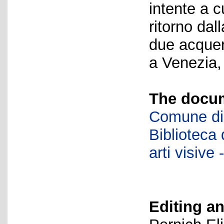
intente a c
ritorno dal
due acquer
a Venezia,
The docum
Comune di 
Biblioteca d
arti visiv
Editing an