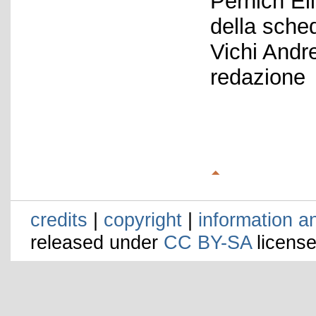
Pernich El
della sche
Vichi Andr
redazione
credits
|
copyright
|
information a
released under
CC BY-SA
license