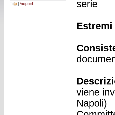
serie
|
Acquerelli
Estremi 
Consist
documen
Descriz
viene in
Napoli)
Committe