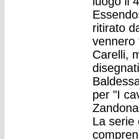
luogo il 
Essendos
ritirato 
vennero 
Carelli,
disegnat
Baldessa
per "I ca
Zandonai
La serie
comprend