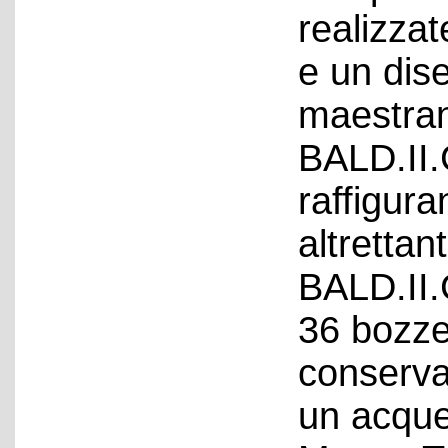
realizzat
e un dis
maestran
BALD.II.
raffigura
altrettan
BALD.II.
36 bozze
conserva
un acquer