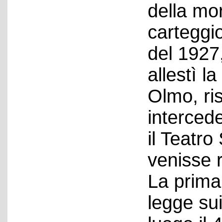
della mor
carteggi
del 1927,
allestì l
Olmo, ri
interced
il Teatro
venisse r
La prima
legge sui