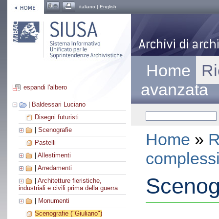
italiano |
English
Home
Ri
avanzata
espandi l'albero
|
Baldessari Luciano
Disegni futuristi
|
Scenografie
Home
»
R
Pastelli
compless
|
Allestimenti
|
Arredamenti
Scenogr
|
Architetture fieristiche,
industriali e civili prima della guerra
|
Monumenti
Scenografie ("Giuliano")