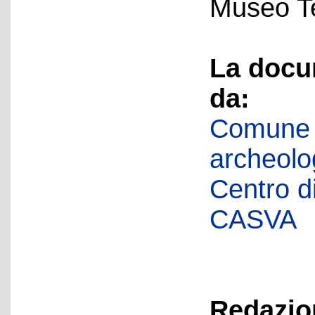
Museo Te
La docu
da:
Comune d
archeolog
Centro di 
CASVA
Redazion