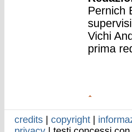
Pernich 
supervis
Vichi An
prima re
credits
|
copyright
|
informaz
privacy
| testi concessi con