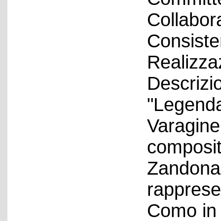
Collabora
Consiste
Realizza
Descrizio
"Legenda
Varagine,
composit
Zandonai
rappresen
Como in 