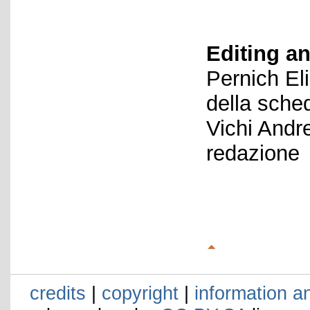
Editing an
Pernich El
della sche
Vichi Andr
redazione
credits
|
copyright
|
information a