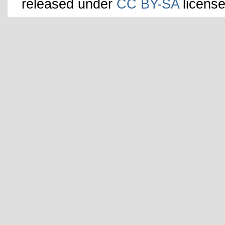
released under
CC BY-SA
license