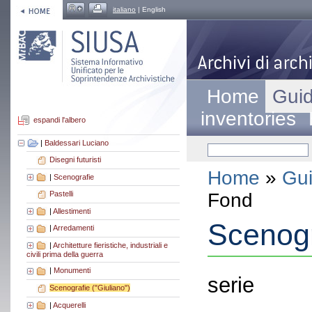
italiano
| English
Home
Guid
inventories
espandi l'albero
|
Baldessari Luciano
Disegni futuristi
Home
»
Gui
|
Scenografie
Fond
Pastelli
|
Allestimenti
Scenogr
|
Arredamenti
|
Architetture fieristiche, industriali e
civili prima della guerra
|
Monumenti
serie
Scenografie ("Giuliano")
|
Acquerelli