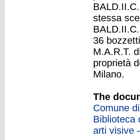
BALD.II.C.
stessa scen
BALD.II.C.
36 bozzetti
M.A.R.T. d
proprietà d
Milano.
The docum
Comune di 
Biblioteca d
arti visiv