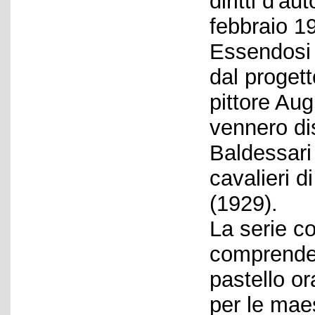
diritti d'a
febbraio 1
Essendosi B
dal progett
pittore Aug
vennero di
Baldessari
cavalieri 
(1929).
La serie c
comprende 
pastello o
per le mae