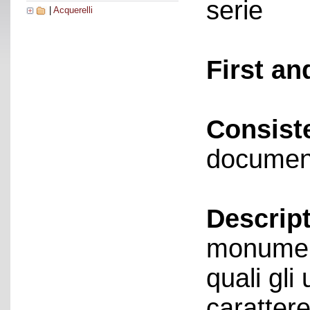
serie
|
Acquerelli
First an
Consist
documen
Descript
monument
quali gli 
carattere