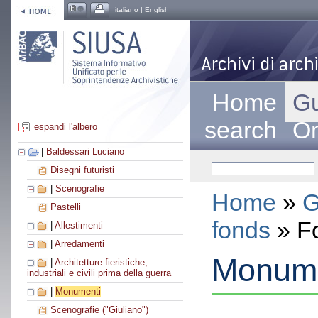
italiano
| English
Home
Gu
search
On
espandi l'albero
|
Baldessari Luciano
Disegni futuristi
|
Scenografie
Home
»
G
Pastelli
fonds
» F
|
Allestimenti
|
Arredamenti
Monume
|
Architetture fieristiche,
industriali e civili prima della guerra
|
Monumenti
Scenografie ("Giuliano")