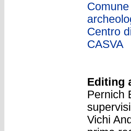
Comune d
archeolog
Centro di 
CASVA
Editing 
Pernich 
supervis
Vichi An