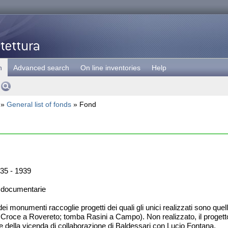
h
Advanced search
On line inventories
Help
»
General list of fonds
» Fond
35 - 1939
 documentarie
ei monumenti raccoglie progetti dei quali gli unici realizzati sono quel
 Croce a Rovereto; tomba Rasini a Campo). Non realizzato, il progett
e della vicenda di collaborazione di Baldessari con Lucio Fontana.