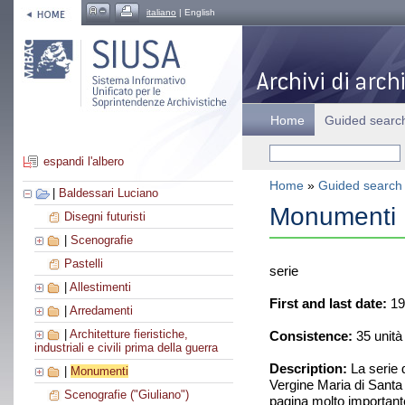
italiano
| English
Home
Guided searc
espandi l'albero
Home
»
Guided search
|
Baldessari Luciano
Monumenti
Disegni futuristi
|
Scenografie
Pastelli
serie
|
Allestimenti
First and last date:
19
|
Arredamenti
|
Architetture fieristiche,
Consistence:
35 unità
industriali e civili prima della guerra
Description:
La serie d
|
Monumenti
Vergine Maria di Santa
Scenografie ("Giuliano")
pagina molto important