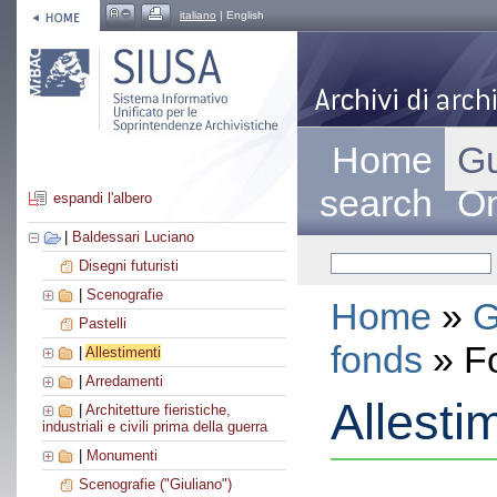
italiano
| English
Home
Gu
search
On
espandi l'albero
|
Baldessari Luciano
Disegni futuristi
|
Scenografie
Home
»
G
Pastelli
fonds
» F
|
Allestimenti
|
Arredamenti
Allesti
|
Architetture fieristiche,
industriali e civili prima della guerra
|
Monumenti
Scenografie ("Giuliano")