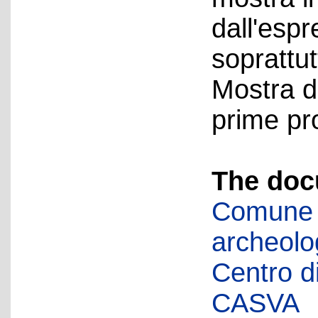
dall'esp
soprattut
Mostra d
prime pro
The doc
Comune d
archeolog
Centro di 
CASVA