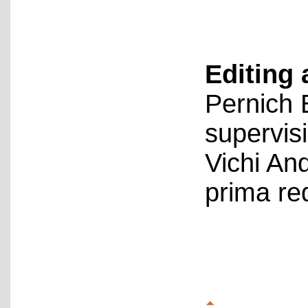
Editing 
Pernich 
supervis
Vichi An
prima re