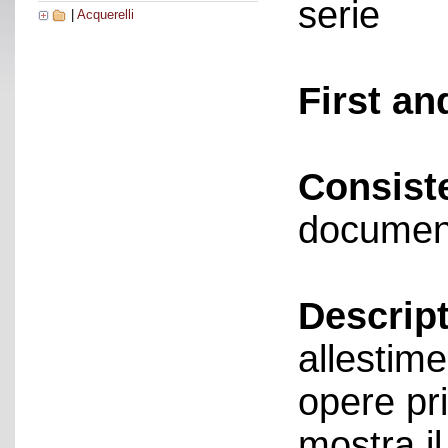
serie
|
Acquerelli
First an
Consist
documen
Descript
allestime
opere pri
mostra i