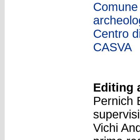
Comune d
archeolog
Centro di 
CASVA
Editing 
Pernich 
supervis
Vichi An