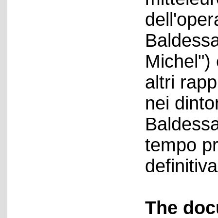
dell'ope
Baldessar
Michel") 
altri rap
nei dinto
Baldessar
tempo pri
definiti
The doc