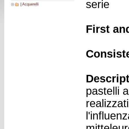
serie
|
Acquerelli
First an
Consist
Descript
pastelli
realizzat
l'influen
mitteleur