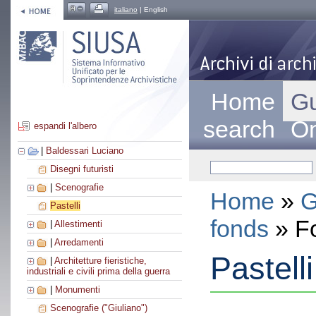
italiano
| English
Home
Gu
search
On
espandi l'albero
|
Baldessari Luciano
Disegni futuristi
|
Scenografie
Home
»
G
Pastelli
fonds
» F
|
Allestimenti
|
Arredamenti
Pastelli
|
Architetture fieristiche,
industriali e civili prima della guerra
|
Monumenti
Scenografie ("Giuliano")