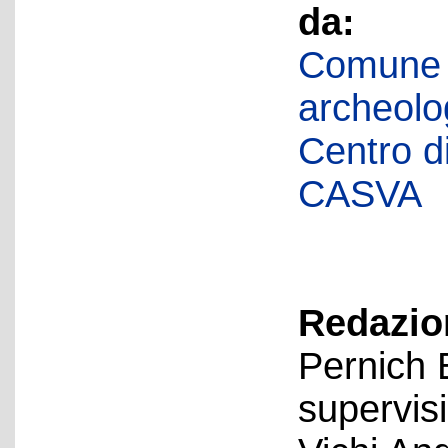
da:
Comune d
archeolog
Centro di 
CASVA
Redazion
Pernich 
supervis