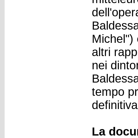
dell'ope
Baldessar
Michel") 
altri rap
nei dinto
Baldessar
tempo pri
definiti
La docu