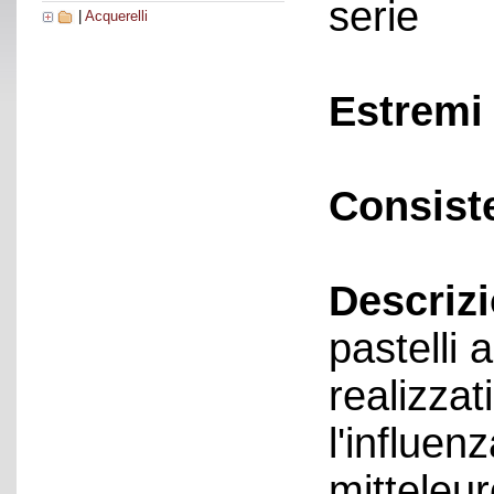
serie
|
Acquerelli
Estremi 
Consist
Descriz
pastelli
realizzat
l'influen
mitteleur