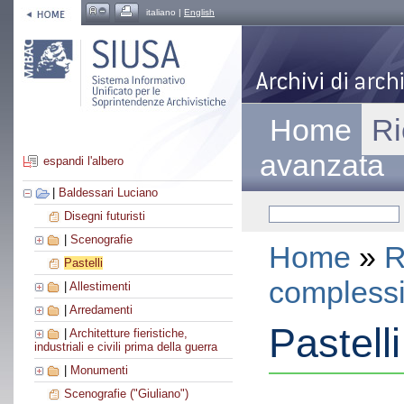
italiano |
English
Home
Ri
avanzata
espandi l'albero
|
Baldessari Luciano
Disegni futuristi
|
Scenografie
Home
»
R
Pastelli
compless
|
Allestimenti
|
Arredamenti
Pastelli
|
Architetture fieristiche,
industriali e civili prima della guerra
|
Monumenti
Scenografie ("Giuliano")