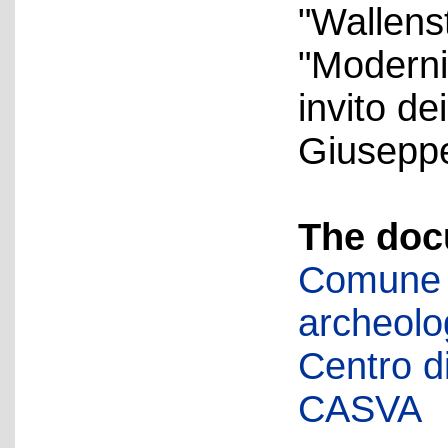
"Wallenst
"Modernit
invito de
Giuseppe
The doc
Comune d
archeolog
Centro di 
CASVA