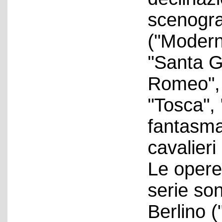
scenogra
("Moderni
"Santa G
Romeo", "
"Tosca", 
fantasma
cavalieri
Le opere
serie son
Berlino 