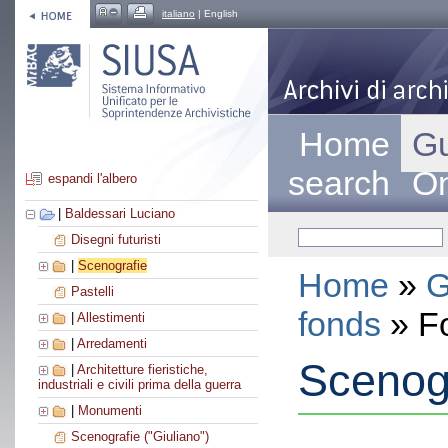
italiano
| English
Home
Gu
search
On
espandi l'albero
|
Baldessari Luciano
Disegni futuristi
|
Scenografie
Home
»
G
Pastelli
fonds
» F
|
Allestimenti
|
Arredamenti
Scenog
|
Architetture fieristiche,
industriali e civili prima della guerra
|
Monumenti
Scenografie ("Giuliano")