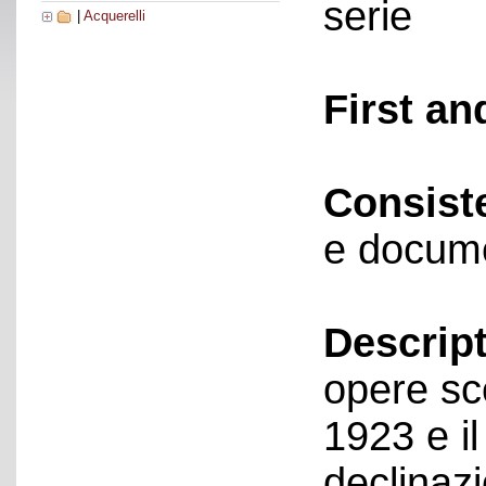
serie
|
Acquerelli
First an
Consist
e docume
Descript
opere sce
1923 e il
declinazi