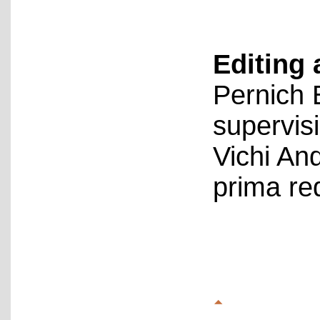
Editing 
Pernich 
supervis
Vichi An
prima re