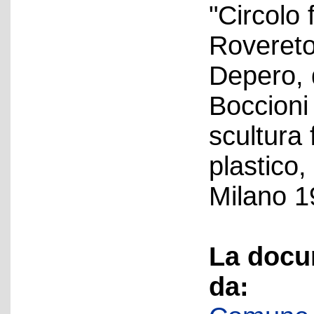
"Circolo 
Rovereto
Depero, 
Boccioni
scultura
plastico,
Milano 1
La docu
da: