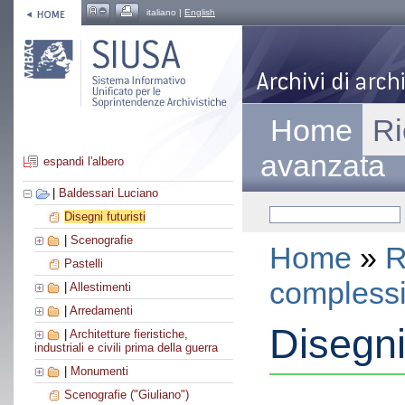
italiano |
English
Home
Ri
avanzata
espandi l'albero
|
Baldessari Luciano
Disegni futuristi
|
Scenografie
Home
»
R
Pastelli
compless
|
Allestimenti
|
Arredamenti
Disegni 
|
Architetture fieristiche,
industriali e civili prima della guerra
|
Monumenti
Scenografie ("Giuliano")