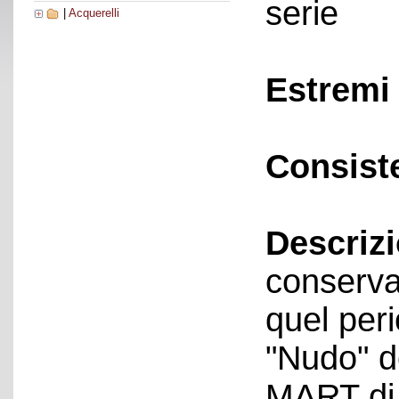
serie
|
Acquerelli
Estremi 
Consist
Descriz
conservat
quel peri
"Nudo" d
MART di 