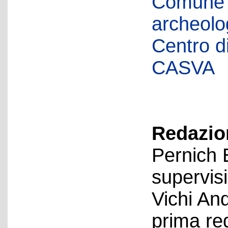
Comune d
archeolog
Centro di 
CASVA
Redazion
Pernich 
supervis
Vichi An
prima re