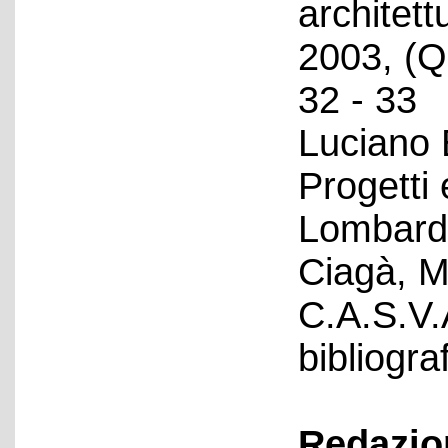
architet
2003, (Q
32 - 33
Luciano 
Progetti 
Lombardi
Ciagà, M
C.A.S.V.
bibliograf
Redazion