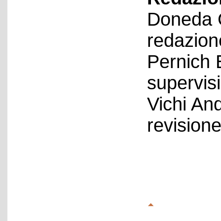
Doneda C
redazion
Pernich 
supervis
Vichi An
revision