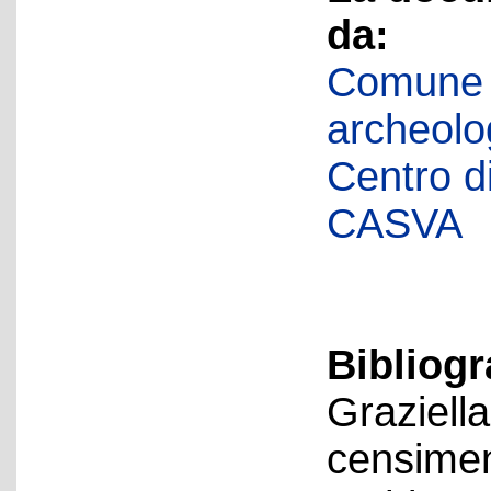
da:
Comune d
archeolog
Centro di 
CASVA
Bibliogr
Graziella
censiment