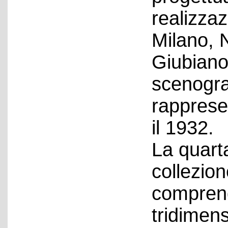
realizza
Milano, 
Giubiano 
scenograf
rappresen
il 1932.
La quarta
collezio
comprend
tridimens