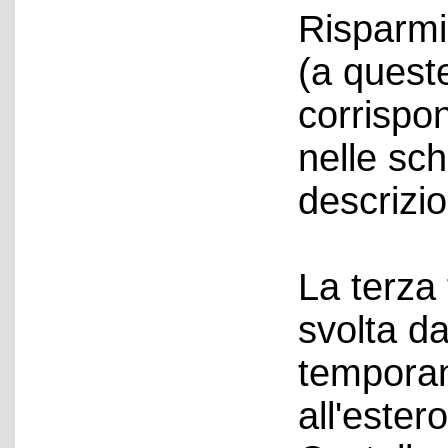
Risparmi
(a quest
corrispon
nelle sc
descrizio
La terza 
svolta d
temporan
all'ester