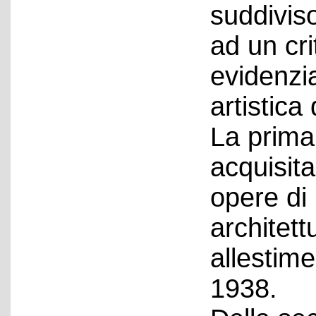
suddiviso
ad un cri
evidenzi
artistica 
La prima
acquisit
opere di 
architett
allestime
1938.