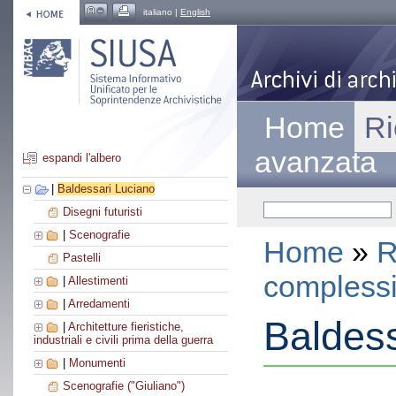
italiano |
English
Home
Ri
avanzata
espandi l'albero
|
Baldessari Luciano
Disegni futuristi
|
Scenografie
Home
»
R
Pastelli
compless
|
Allestimenti
|
Arredamenti
Baldess
|
Architetture fieristiche,
industriali e civili prima della guerra
|
Monumenti
Scenografie ("Giuliano")