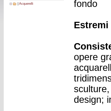
fondo
|
Acquerelli
Estremi 
Consist
opere gr
acquarell
tridimens
sculture,
design; i