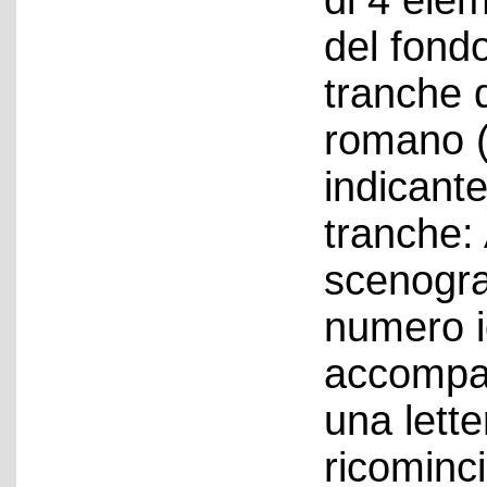
di 4 elem
del fondo
tranche 
romano (I,
indicante
tranche: 
scenograf
numero id
accompa
una lett
ricominc