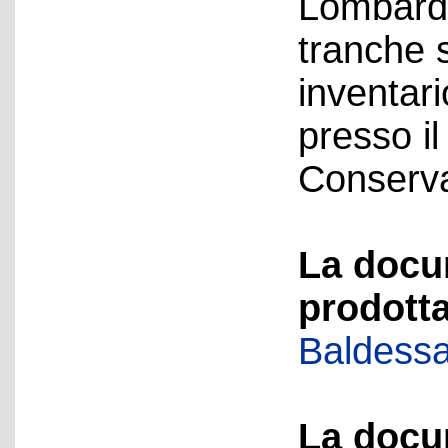
Lombardia
tranche 
inventari
presso i
Conservat
La docu
prodotta
Baldessa
La docu