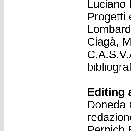
Luciano 
Progetti 
Lombardi
Ciagà, M
C.A.S.V.
bibliograf
Editing 
Doneda C
redazion
Pernich 