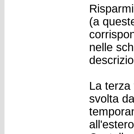
Risparmi
(a quest
corrispon
nelle sc
descrizio
La terza 
svolta d
temporan
all'ester