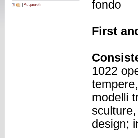
fondo
|
Acquerelli
First an
Consist
1022 ope
tempere, 
modelli t
sculture,
design; i