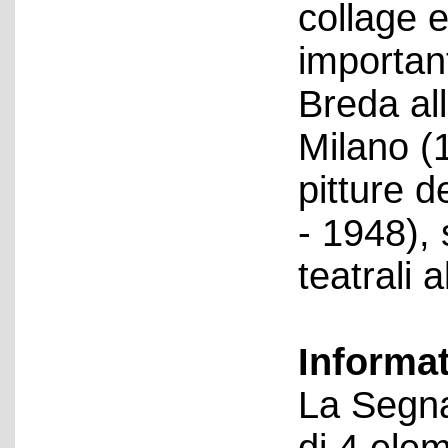
collage e
important
Breda all
Milano (
pitture 
- 1948), 
teatrali 
Informa
La Segna