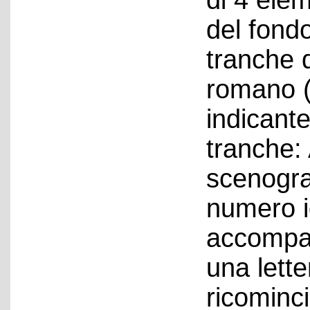
di 4 elem
del fondo
tranche 
romano (I,
indicante
tranche: 
scenograf
numero id
accompa
una lett
ricominc