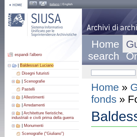
italiano
| English
Home
Gu
search
On
espandi l'albero
|
Baldessari Luciano
Disegni futuristi
|
Scenografie
Home
»
G
Pastelli
fonds
» F
|
Allestimenti
|
Arredamenti
Baldess
|
Architetture fieristiche,
industriali e civili prima della guerra
|
Monumenti
Scenografie ("Giuliano")