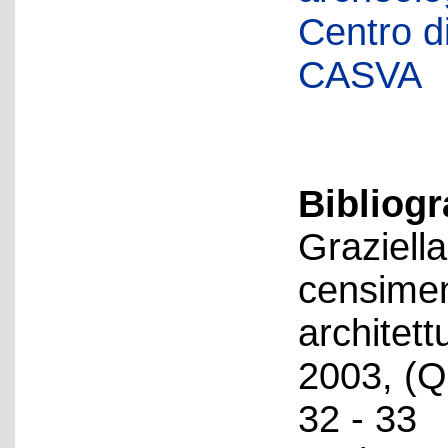
Centro di 
CASVA
Bibliog
Graziella
censiment
architet
2003, (Q
32 - 33