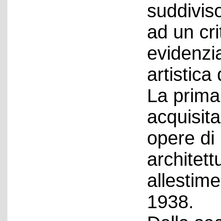
suddiviso
ad un cri
evidenzi
artistica 
La prima
acquisit
opere di 
architett
allestime
1938.