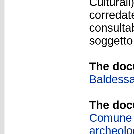
Culturali
corredate
consulta
soggetto
The doc
Baldessa
The doc
Comune d
archeolog