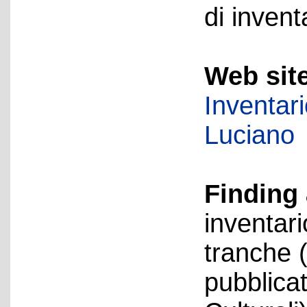
di invent
Web sit
Inventar
Luciano
Finding 
inventari
tranche 
pubblica