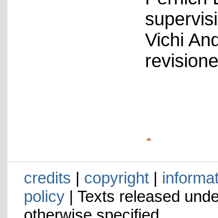
supervis
Vichi An
revision
credits
|
copyright
|
informa
policy
| Texts released und
otherwise specified.