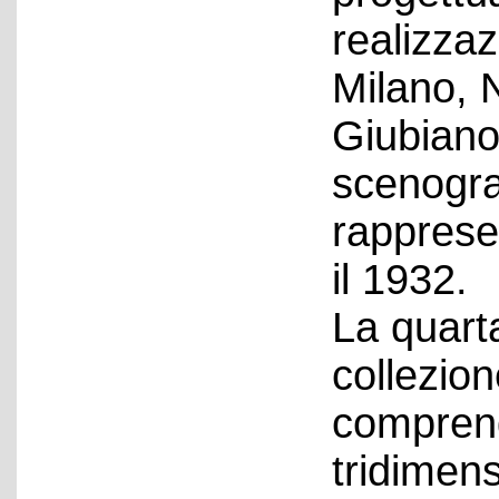
realizza
Milano, 
Giubiano 
scenograf
rappresen
il 1932.
La quarta
collezio
comprend
tridimens