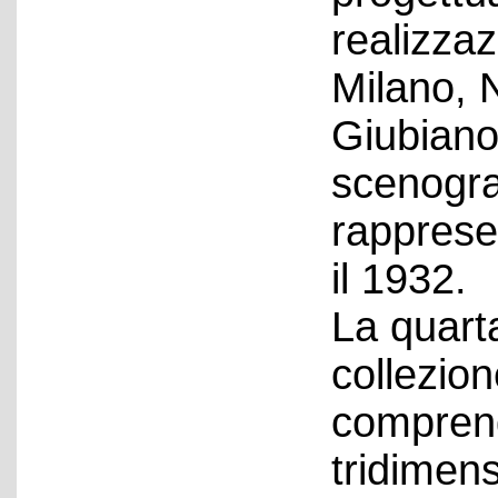
realizza
Milano, 
Giubiano 
scenograf
rappresen
il 1932.
La quarta
collezio
comprend
tridimens