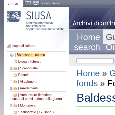
italiano
| English
Home
Gu
search
On
espandi l'albero
|
Baldessari Luciano
Disegni futuristi
|
Scenografie
Home
»
G
Pastelli
fonds
» F
|
Allestimenti
|
Arredamenti
Baldess
|
Architetture fieristiche,
industriali e civili prima della guerra
|
Monumenti
Scenografie ("Giuliano")