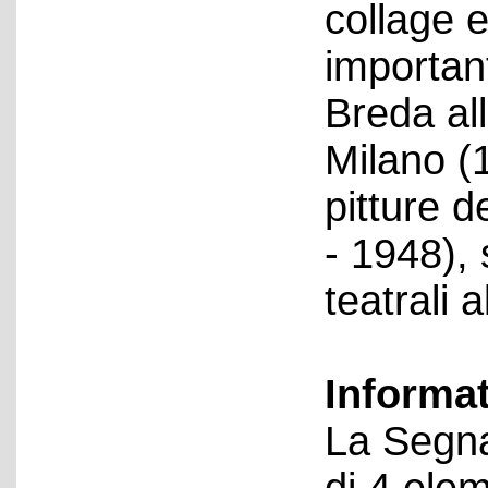
collage e
important
Breda all
Milano (
pitture 
- 1948), 
teatrali 
Informa
La Segna