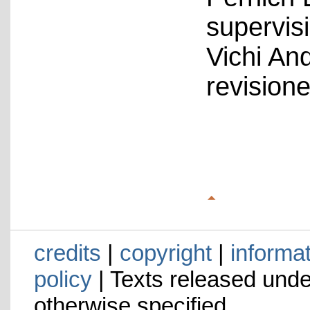
supervis
Vichi An
revision
credits
|
copyright
|
informa
policy
| Texts released und
otherwise specified.