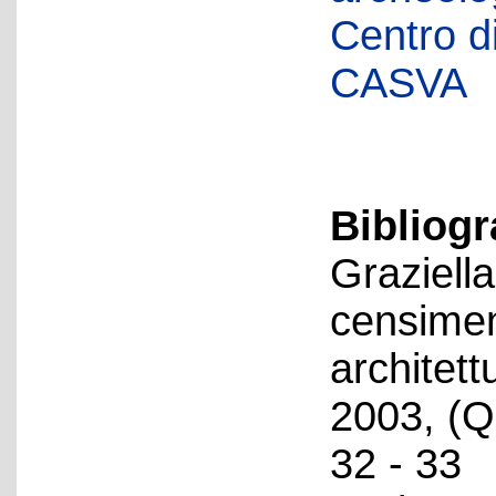
Centro di 
CASVA
Bibliog
Graziella
censiment
architet
2003, (Q
32 - 33