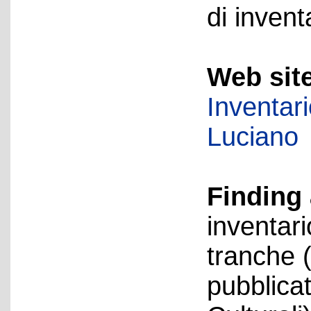
di invent
Web sit
Inventar
Luciano
Finding 
inventari
tranche 
pubblica