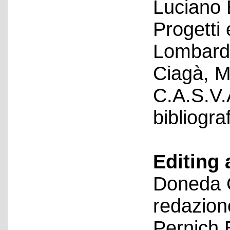
Luciano 
Progetti 
Lombardi
Ciagà, M
C.A.S.V.
bibliograf
Editing 
Doneda C
redazion
Pernich 