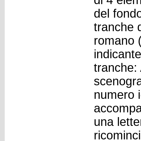
di 4 elem
del fondo
tranche 
romano (I,
indicante
tranche: 
scenograf
numero id
accompa
una lett
ricominc