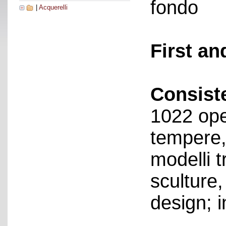
fondo
|
Acquerelli
First an
Consist
1022 ope
tempere, 
modelli t
sculture,
design; i