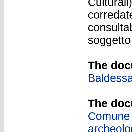
Culturali
corredate
consulta
soggetto
The doc
Baldessa
The doc
Comune d
archeolog