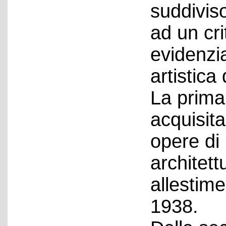
suddiviso
ad un cri
evidenzi
artistica 
La prima
acquisit
opere di 
architett
allestime
1938.