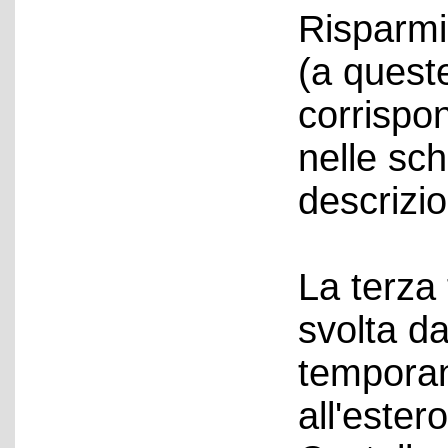
Risparmi
(a quest
corrispon
nelle sc
descrizio
La terza 
svolta d
temporan
all'ester