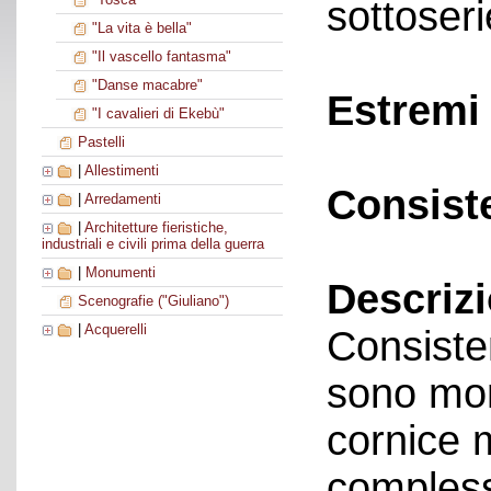
sottoseri
"La vita è bella"
"Il vascello fantasma"
"Danse macabre"
Estremi 
"I cavalieri di Ekebù"
Pastelli
|
Allestimenti
Consist
|
Arredamenti
|
Architetture fieristiche,
industriali e civili prima della guerra
|
Monumenti
Descriz
Scenografie ("Giuliano")
|
Acquerelli
Consisten
sono mon
cornice 
complessi