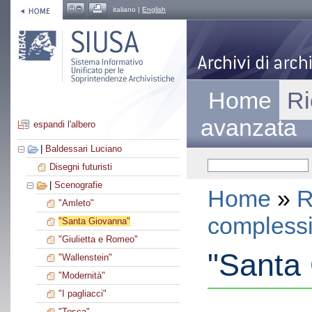
italiano |
English
Home
Ri
avanzata
espandi l'albero
|
Baldessari Luciano
Disegni futuristi
|
Scenografie
Home
»
R
"Amleto"
compless
"Santa Giovanna"
"Giulietta e Romeo"
"Santa
"Wallenstein"
"Modernità"
"I pagliacci"
"Tosca"