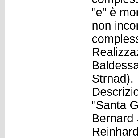
"e" è mo
non inco
compless
Realizzaz
Baldessa
Strnad).
Descrizio
"Santa G
Bernard 
Reinhard