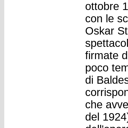
ottobre 
con le sc
Oskar Str
spettaco
firmate d
poco temp
di Baldes
corrispo
che avve
del 1924