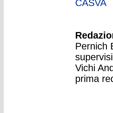
CASVA
Redazion
Pernich 
supervis
Vichi An
prima re