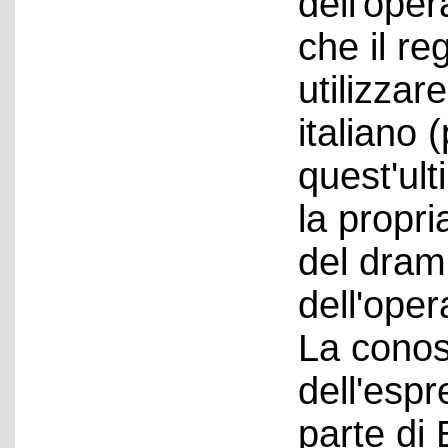
dell'ope
che il re
utilizzare
italiano 
quest'ult
la propri
del dram
dell'ope
La cono
dell'esp
parte di 