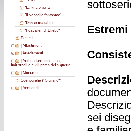
sottoseri
"La vita è bella"
"Il vascello fantasma"
"Danse macabre"
Estremi 
"I cavalieri di Ekebù"
Pastelli
|
Allestimenti
Consist
|
Arredamenti
|
Architetture fieristiche,
industriali e civili prima della guerra
|
Monumenti
Descriz
Scenografie ("Giuliano")
|
Acquerelli
documen
Descrizi
sei dise
e famili