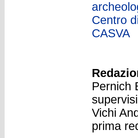
archeolog
Centro di 
CASVA
Redazion
Pernich 
supervis
Vichi An
prima re