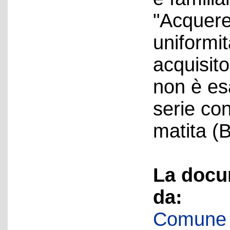
"Acquerel
uniformit
acquisito
non è es
serie co
matita (
La docu
da:
Comune d