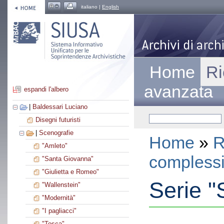
italiano |
English
Home
Ri
avanzata
espandi l'albero
|
Baldessari Luciano
Disegni futuristi
|
Scenografie
Home
»
R
"Amleto"
compless
"Santa Giovanna"
"Giulietta e Romeo"
Serie "
"Wallenstein"
"Modernità"
"I pagliacci"
"Tosca"