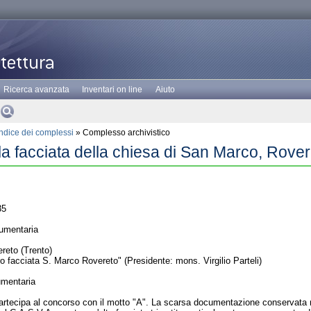
Ricerca avanzata
Inventari on line
Aiuto
Indice dei complessi
» Complesso archivistico
a facciata della chiesa di San Marco, Rover
35
umentaria
reto (Trento)
 facciata S. Marco Rovereto" (Presidente: mons. Virgilio Parteli)
umentaria
rtecipa al concorso con il motto "A". La scarsa documentazione conservata non 