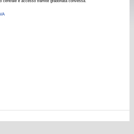
ndo centrale e accesso tramite gradonata convessa.
SVA