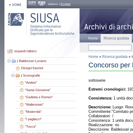
italiano |
English
Home
Ricerca guidata
espandi l'albero
Home
»
Ricerca guidata
»
|
Baldessari Luciano
Concorso per l
Disegni futuristi
|
Scenografie
sottoserie
"Amleto"
Estremi cronologici:
19
"Santa Giovanna"
"Giulietta e Romeo"
Consistenza:
1 unità doc
"Wallenstein"
Descrizione:
Luogo: Rove
Committente:"Comitato pro
"Modernità"
Collaboratori: /
"I pagliacci"
Consistenza: 1 unità doc
Realizzazione: no
"Tosca"
Descrizione: Baldessari pa