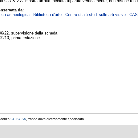
 al C.A.S.V.A. mostra un'alta facciata tripartita verticalmente, con rosone to
nservata da:
ca archeologica - Biblioteca d'arte - Centro di alti studi sulle arti visive - CA
06/22, supervisione della scheda
09/10, prima redazione
licenza
CC BY-SA
, tranne dove diversamente specificato