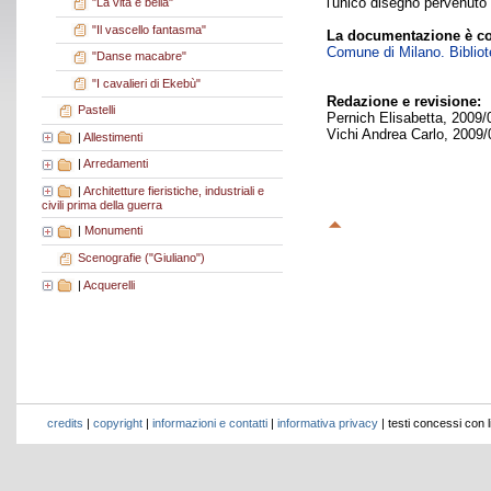
l'unico disegno pervenuto
"La vita è bella"
"Il vascello fantasma"
La documentazione è co
Comune di Milano. Bibliote
"Danse macabre"
"I cavalieri di Ekebù"
Redazione e revisione:
Pastelli
Pernich Elisabetta, 2009/
Vichi Andrea Carlo, 2009/
|
Allestimenti
|
Arredamenti
|
Architetture fieristiche, industriali e
civili prima della guerra
|
Monumenti
Scenografie ("Giuliano")
|
Acquerelli
credits
|
copyright
|
informazioni e contatti
|
informativa privacy
| testi concessi con 