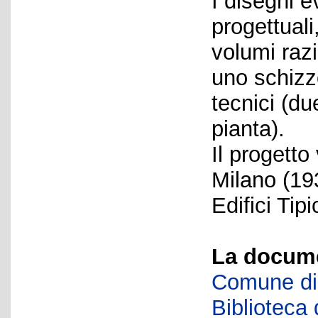
I disegni 
progettual
volumi raz
uno schizz
tecnici (d
pianta).
Il progetto
Milano (193
Edifici Tipic
La docume
Comune di 
Biblioteca d