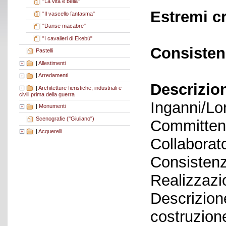
"La vita è bella"
Estremi c
"Il vascello fantasma"
"Danse macabre"
"I cavalieri di Ekebù"
Consisten
Pastelli
|
Allestimenti
|
Arredamenti
Descrizio
|
Architetture fieristiche, industriali e
civili prima della guerra
Inganni/Lo
|
Monumenti
Scenografie ("Giuliano")
Committent
|
Acquerelli
Collaborato
Consistenz
Realizzazi
Descrizione
costruzion