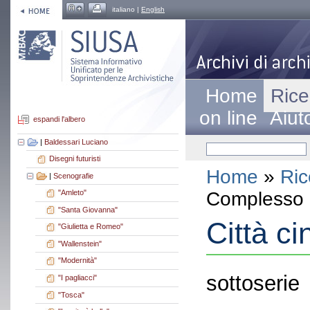
italiano |
English
Home
Rice
on line
Aiut
espandi l'albero
|
Baldessari Luciano
Disegni futuristi
Home
»
Ric
|
Scenografie
Complesso a
"Amleto"
"Santa Giovanna"
Città c
"Giulietta e Romeo"
"Wallenstein"
"Modernità"
sottoserie
"I pagliacci"
"Tosca"