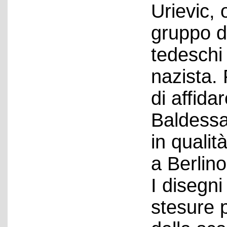
Urievic,
gruppo di
tedeschi
nazista.
di affida
Baldessa
in qualit
a Berlino
I disegn
stesure 