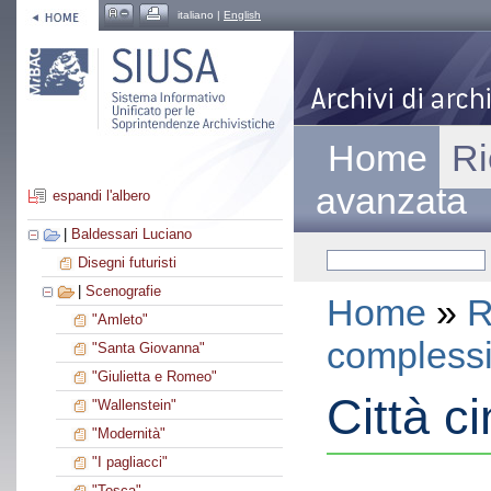
italiano |
English
Home
Ri
avanzata
espandi l'albero
|
Baldessari Luciano
Disegni futuristi
|
Scenografie
Home
»
R
"Amleto"
compless
"Santa Giovanna"
"Giulietta e Romeo"
Città c
"Wallenstein"
"Modernità"
"I pagliacci"
"Tosca"