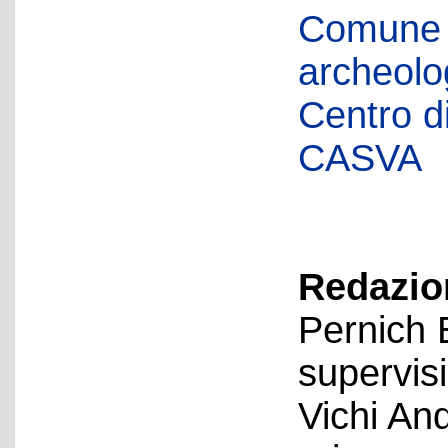
Comune d
archeolog
Centro di 
CASVA
Redazion
Pernich 
supervis
Vichi An