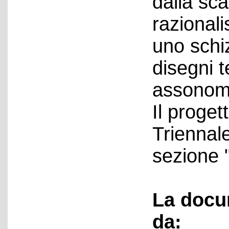
dalla sc
razionali
uno schi
disegni t
assonome
Il proget
Triennale
sezione "
La docu
da: