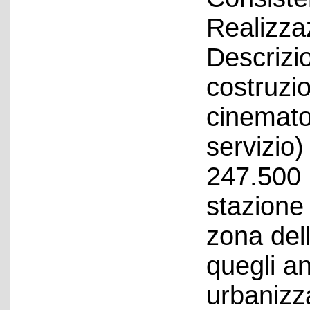
Realizza
Descrizio
costruzio
cinematog
servizio)
247.500 
stazione 
zona dell
quegli a
urbanizza