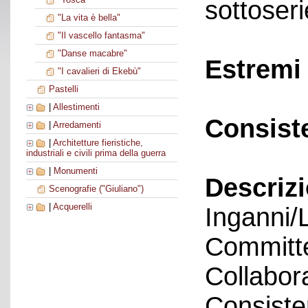
sottoseri
"La vita è bella"
"Il vascello fantasma"
"Danse macabre"
Estremi 
"I cavalieri di Ekebù"
Pastelli
|
Allestimenti
Consist
|
Arredamenti
|
Architetture fieristiche,
industriali e civili prima della guerra
|
Monumenti
Descriz
Scenografie ("Giuliano")
|
Acquerelli
Inganni/
Committe
Collabora
Consiste