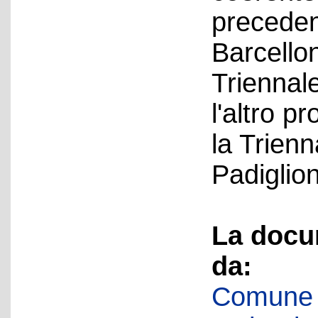
precedent
Barcello
Triennal
l'altro 
la Trienn
Padiglio
La docu
da:
Comune d