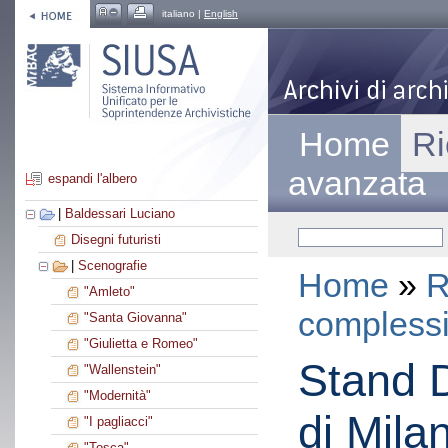
italiano |
English
Home
Ri
avanzata
espandi l'albero
|
Baldessari Luciano
Disegni futuristi
|
Scenografie
Home
»
R
"Amleto"
compless
"Santa Giovanna"
"Giulietta e Romeo"
Stand D
"Wallenstein"
"Modernità"
di Mila
"I pagliacci"
"Tosca"