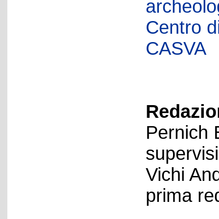
archeolog
Centro di 
CASVA
Redazion
Pernich 
supervis
Vichi An
prima re