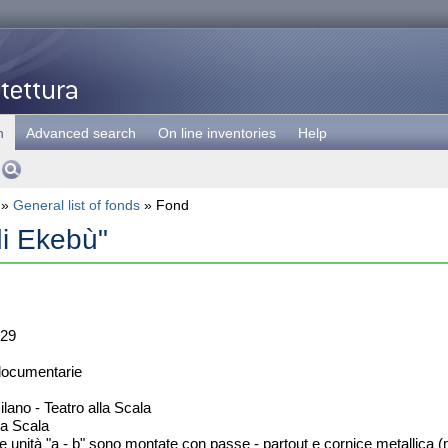
h
Advanced search
On line inventories
Help
»
General list of fonds
» Fond
 di Ekebù"
29
documentarie
lano - Teatro alla Scala
la Scala
e unità "a - b" sono montate con passe - partout e cornice metallica 