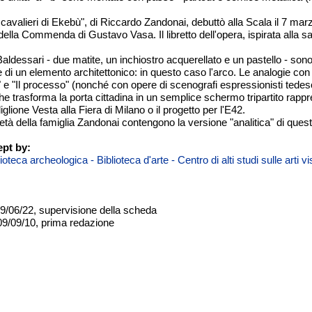
 cavalieri di Ekebù", di Riccardo Zandonai, debuttò alla Scala il 7 marz
della Commenda di Gustavo Vasa. Il libretto dell'opera, ispirata alla s
Baldessari - due matite, un inchiostro acquerellato e un pastello - sono
 di un elemento architettonico: in questo caso l'arco. Le analogie con 
 e "Il processo" (nonché con opere di scenografi espressionisti tedes
che trasforma la porta cittadina in un semplice schermo tripartito rappr
iglione Vesta alla Fiera di Milano o il progetto per l'E42.
ietà della famiglia Zandonai contengono la versione "analitica" di q
pt by:
teca archeologica - Biblioteca d'arte - Centro di alti studi sulle arti 
09/06/22, supervisione della scheda
09/09/10, prima redazione