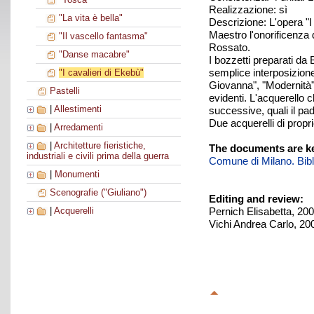
Realizzazione: sì
"La vita è bella"
Descrizione: L'opera "I
Maestro l'onorificenza 
"Il vascello fantasma"
Rossato.
"Danse macabre"
I bozzetti preparati da 
semplice interposizione
"I cavalieri di Ekebù"
Giovanna", "Modernità"
Pastelli
evidenti. L'acquerello 
|
Allestimenti
successive, quali il pad
Due acquerelli di propr
|
Arredamenti
|
Architetture fieristiche,
The documents are ke
industriali e civili prima della guerra
Comune di Milano. Biblio
|
Monumenti
Scenografie ("Giuliano")
Editing and review:
Pernich Elisabetta, 20
|
Acquerelli
Vichi Andrea Carlo, 20