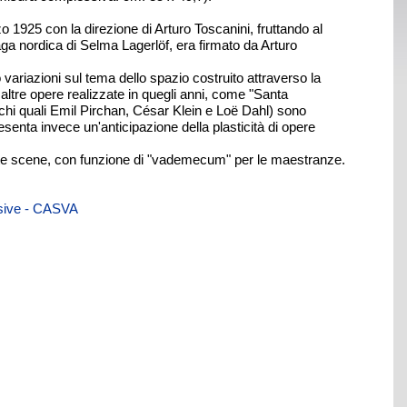
o 1925 con la direzione di Arturo Toscanini, fruttando al
aga nordica di Selma Lagerlöf, era firmato da Arturo
 variazioni sul tema dello spazio costruito attraverso la
altre opere realizzate in quegli anni, come "Santa
chi quali Emil Pirchan, César Klein e Loë Dahl) sono
esenta invece un'anticipazione della plasticità di opere
ueste scene, con funzione di "vademecum" per le maestranze.
visive - CASVA