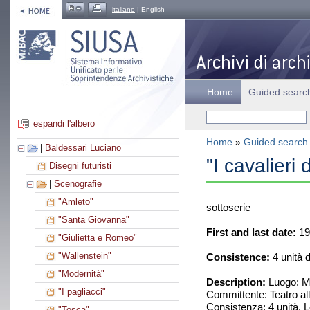
italiano
| English
Home
Guided searc
espandi l'albero
Home
»
Guided search
|
Baldessari Luciano
"I cavalieri
Disegni futuristi
|
Scenografie
"Amleto"
sottoserie
"Santa Giovanna"
First and last date:
19
"Giulietta e Romeo"
"Wallenstein"
Consistence:
4 unità 
"Modernità"
Description:
Luogo: Mi
"I pagliacci"
Committente: Teatro al
Consistenza: 4 unità. L
"Tosca"