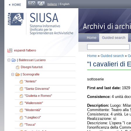
italiano
| English
Home
Guided search
espandi l'albero
Home
»
Guided search
»
Ge
|
Baldessari Luciano
"I cavalieri di
Disegni futuristi
|
Scenografie
sottoserie
"Amleto"
First and last date:
1929
"Santa Giovanna"
"Giulietta e Romeo"
Consistence:
4 unità doc
"Wallenstein"
Description:
Luogo: Milan
Committente: Teatro alla 
"Modernità"
Consistenza: 4 unità. Le 
"I pagliacci"
Realizzazione: sì
Descrizione: L'opera "I ca
"Tosca"
l'onorificenza della Comme