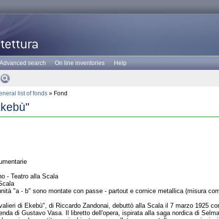
Advanced search
On line inventories
Help
neral list of fonds
» Fond
 Ekebù"
umentarie
o - Teatro alla Scala
Scala
unità "a - b" sono montate con passe - partout e cornice metallica (misura co
valieri di Ekebù", di Riccardo Zandonai, debuttò alla Scala il 7 marzo 1925 con
nda di Gustavo Vasa. Il libretto dell'opera, ispirata alla saga nordica di Selm