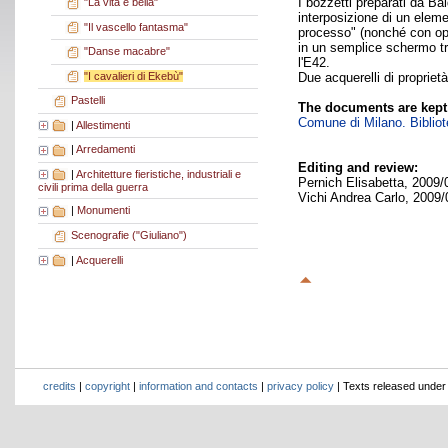
I bozzetti preparati da Ba
"La vita è bella"
interposizione di un eleme
"Il vascello fantasma"
processo" (nonché con oper
in un semplice schermo tri
"Danse macabre"
l'E42.
"I cavalieri di Ekebù"
Due acquerelli di proprie
Pastelli
The documents are kept
Comune di Milano. Bibliote
|
Allestimenti
|
Arredamenti
Editing and review:
|
Architetture fieristiche, industriali e
Pernich Elisabetta, 2009/
civili prima della guerra
Vichi Andrea Carlo, 2009/
|
Monumenti
Scenografie ("Giuliano")
|
Acquerelli
credits
|
copyright
|
information and contacts
|
privacy policy
| Texts released unde