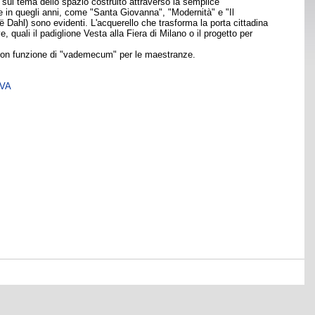
i sul tema dello spazio costruito attraverso la semplice
te in quegli anni, come "Santa Giovanna", "Modernità" e "Il
 Dahl) sono evidenti. L'acquerello che trasforma la porta cittadina
 quali il padiglione Vesta alla Fiera di Milano o il progetto per
, con funzione di "vademecum" per le maestranze.
SVA