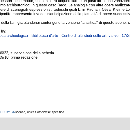
ldessari - due matite, un inchiostro acquerellato e un pastello - sono variazion
nto architettonico: in questo caso l'arco. Le analogie con altre opere realizza
e di scenografi espressionisti tedeschi quali Emil Pirchan, César Klein e Loë
partito rappresenta invece un'anticipazione della plasticità di opere successive,
tà della famiglia Zandonai contengono la versione "analitica" di queste scene
 by:
ca archeologica - Biblioteca d'arte - Centro di alti studi sulle arti visive - CA
06/22, supervisione della scheda
09/10, prima redazione
r
CC BY-SA
license, unless otherwise specified.