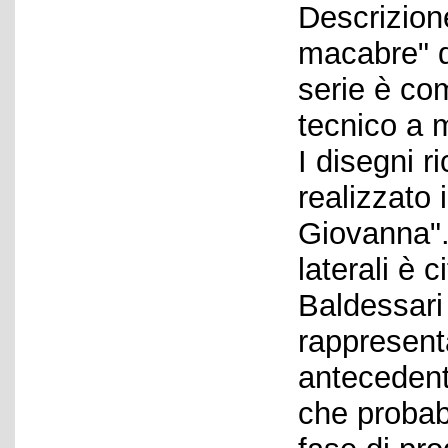
Descrizione
macabre" d
serie è com
tecnico a m
I disegni r
realizzato 
Giovanna".
laterali è 
Baldessari 
rappresent
antecedenti
che probab