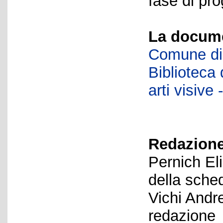
fase di pro
La docume
Comune di 
Biblioteca d
arti visiv
Redazione
Pernich El
della sche
Vichi Andr
redazione