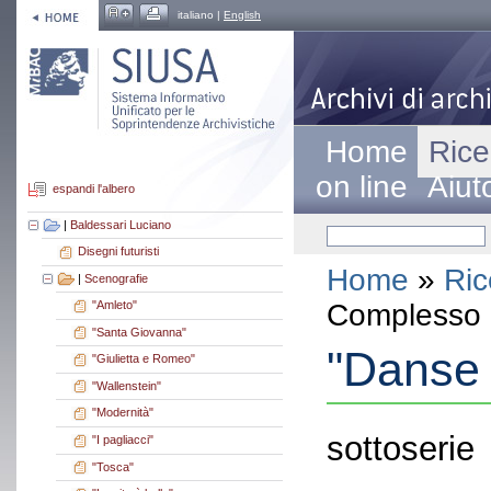
italiano |
English
Home
Rice
on line
Aiut
espandi l'albero
|
Baldessari Luciano
Disegni futuristi
Home
»
Ric
|
Scenografie
Complesso a
"Amleto"
"Santa Giovanna"
"Danse
"Giulietta e Romeo"
"Wallenstein"
"Modernità"
sottoserie
"I pagliacci"
"Tosca"