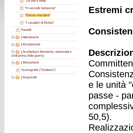
"La vita è bella"
Estremi c
"Il vascello fantasma"
"Danse macabre"
"I cavalieri di Ekebù"
Consisten
Pastelli
|
Allestimenti
|
Arredamenti
Descrizio
|
Architetture fieristiche, industriali e
civili prima della guerra
Committent
|
Monumenti
Scenografie ("Giuliano")
Consistenza
|
Acquerelli
e le unità 
passe - par
complessiv
50,5).
Realizzazi