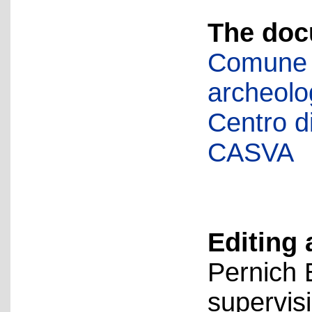
The doc
Comune d
archeolog
Centro di 
CASVA
Editing 
Pernich 
supervis