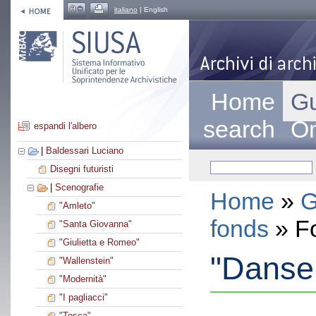
italiano
| English
Home
Gu
search
On
espandi l'albero
|
Baldessari Luciano
Disegni futuristi
|
Scenografie
Home
»
G
"Amleto"
fonds
» F
"Santa Giovanna"
"Giulietta e Romeo"
"Danse
"Wallenstein"
"Modernità"
"I pagliacci"
"Tosca"