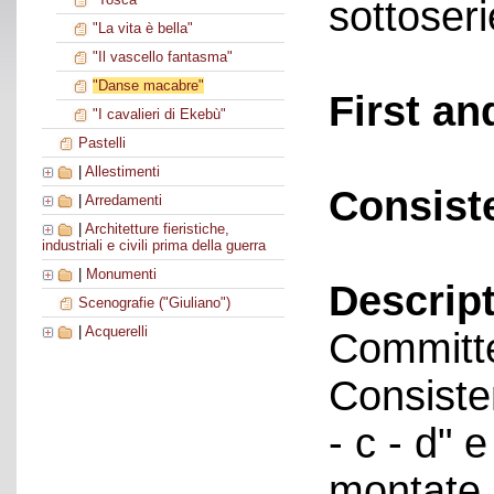
sottoseri
"La vita è bella"
"Il vascello fantasma"
"Danse macabre"
First an
"I cavalieri di Ekebù"
Pastelli
|
Allestimenti
Consist
|
Arredamenti
|
Architetture fieristiche,
industriali e civili prima della guerra
|
Monumenti
Descript
Scenografie ("Giuliano")
|
Acquerelli
Committe
Consisten
- c - d" e
montate 