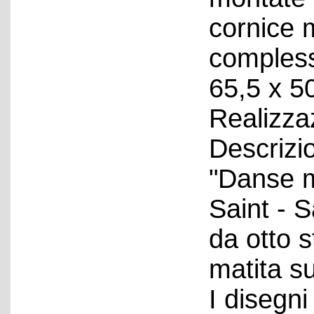
cornice 
compless
65,5 x 50
Realizza
Descrizio
"Danse m
Saint - 
da otto s
matita su
I disegni