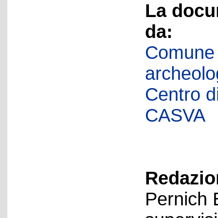
La docu
da:
Comune d
archeolog
Centro di 
CASVA
Redazion
Pernich 