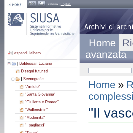
italiano |
English
Home
Ri
avanzata
espandi l'albero
|
Baldessari Luciano
Disegni futuristi
|
Scenografie
Home
»
R
"Amleto"
compless
"Santa Giovanna"
"Giulietta e Romeo"
"Il vas
"Wallenstein"
"Modernità"
"I pagliacci"
"Tosca"