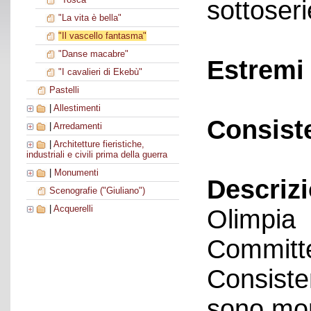
sottoseri
"La vita è bella"
"Il vascello fantasma"
"Danse macabre"
Estremi 
"I cavalieri di Ekebù"
Pastelli
|
Allestimenti
Consist
|
Arredamenti
|
Architetture fieristiche,
industriali e civili prima della guerra
|
Monumenti
Descriz
Scenografie ("Giuliano")
|
Acquerelli
Olimpia
Committe
Consisten
sono mon