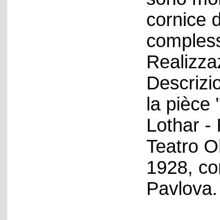
cornice 
compless
Realizza
Descrizio
la pièce 
Lothar - 
Teatro Ol
1928, con
Pavlova.