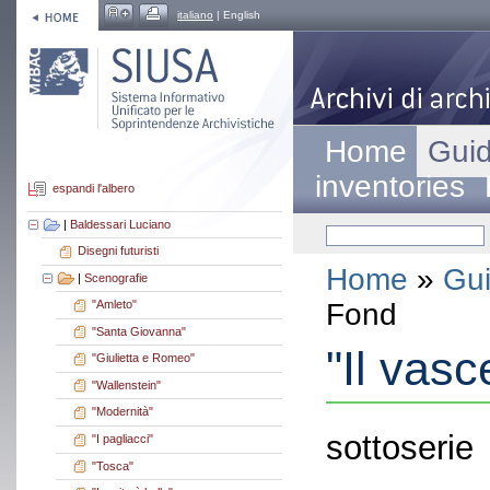
italiano
| English
Home
Guid
inventories
espandi l'albero
|
Baldessari Luciano
Disegni futuristi
Home
»
Gui
|
Scenografie
Fond
"Amleto"
"Santa Giovanna"
"Il vasc
"Giulietta e Romeo"
"Wallenstein"
"Modernità"
sottoserie
"I pagliacci"
"Tosca"