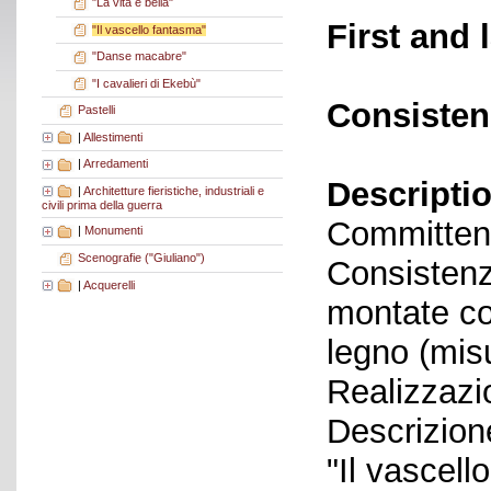
"La vita è bella"
First and 
"Il vascello fantasma"
"Danse macabre"
"I cavalieri di Ekebù"
Consisten
Pastelli
|
Allestimenti
|
Arredamenti
Descriptio
|
Architetture fieristiche, industriali e
civili prima della guerra
Committent
|
Monumenti
Scenografie ("Giuliano")
Consistenza
|
Acquerelli
montate co
legno (mis
Realizzazi
Descrizione
"Il vascell