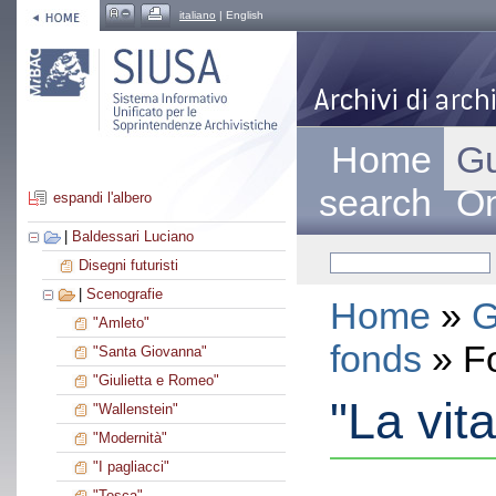
italiano
| English
Home
Gu
search
On
espandi l'albero
|
Baldessari Luciano
Disegni futuristi
|
Scenografie
Home
»
G
"Amleto"
fonds
» F
"Santa Giovanna"
"Giulietta e Romeo"
"La vita
"Wallenstein"
"Modernità"
"I pagliacci"
"Tosca"