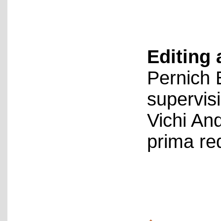
Editing 
Pernich 
supervis
Vichi An
prima re