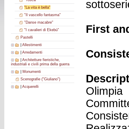
sottoseri
"La vita è bella"
"Il vascello fantasma"
"Danse macabre"
First an
"I cavalieri di Ekebù"
Pastelli
|
Allestimenti
Consist
|
Arredamenti
|
Architetture fieristiche,
industriali e civili prima della guerra
|
Monumenti
Descript
Scenografie ("Giuliano")
|
Acquerelli
Olimpia
Committe
Consiste
Realizza