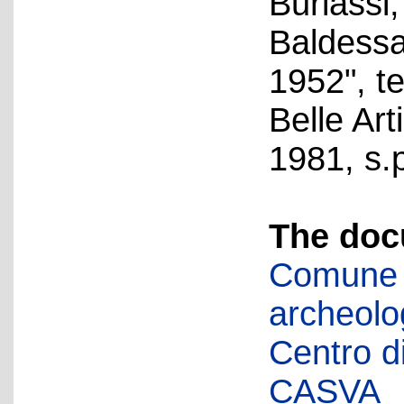
Buriassi,
Baldessar
1952", te
Belle Art
1981, s.p
The doc
Comune d
archeolog
Centro di 
CASVA