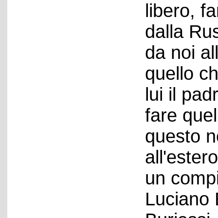
libero, f
dalla Ru
da noi al
quello c
lui il pa
fare quel
questo n
all'estero
un compit
Luciano 