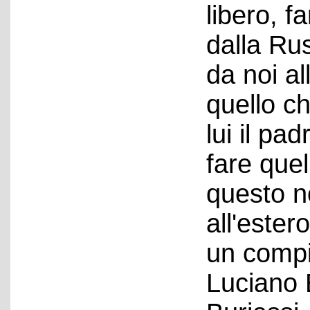
libero, f
dalla Ru
da noi al
quello c
lui il pa
fare quel
questo n
all'estero
un compit
Luciano 