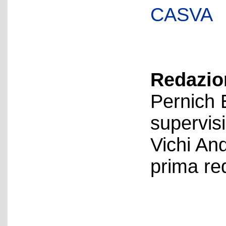
CASVA
Redazion
Pernich 
supervis
Vichi An
prima re