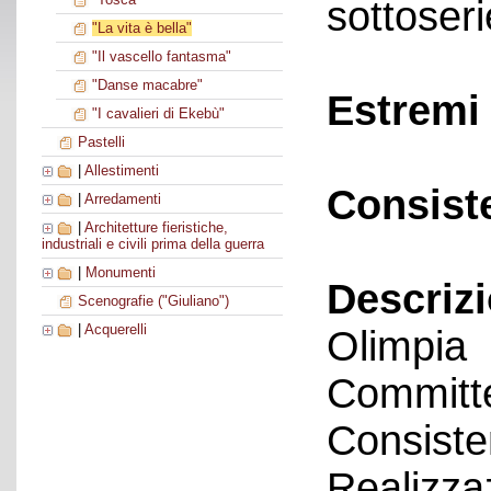
sottoseri
"La vita è bella"
"Il vascello fantasma"
"Danse macabre"
Estremi 
"I cavalieri di Ekebù"
Pastelli
|
Allestimenti
Consist
|
Arredamenti
|
Architetture fieristiche,
industriali e civili prima della guerra
|
Monumenti
Descriz
Scenografie ("Giuliano")
|
Acquerelli
Olimpia
Committe
Consiste
Realizza