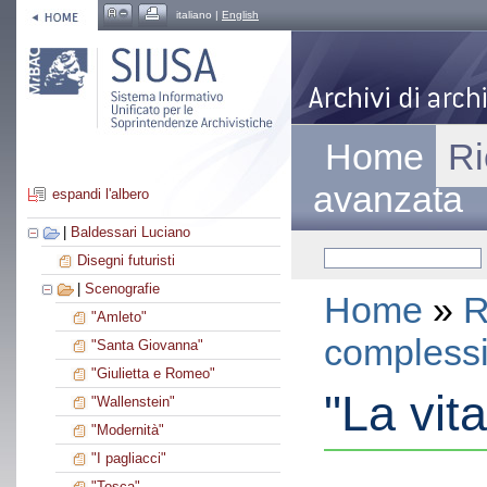
italiano |
English
Home
Ri
avanzata
espandi l'albero
|
Baldessari Luciano
Disegni futuristi
|
Scenografie
Home
»
R
"Amleto"
compless
"Santa Giovanna"
"Giulietta e Romeo"
"La vita
"Wallenstein"
"Modernità"
"I pagliacci"
"Tosca"