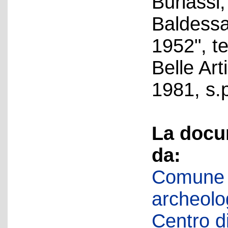
Buriassi,
Baldessar
1952", te
Belle Art
1981, s.p
La docu
da:
Comune d
archeolog
Centro di 