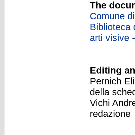
The docum
Comune di 
Biblioteca d
arti visiv
Editing an
Pernich El
della sche
Vichi Andr
redazione