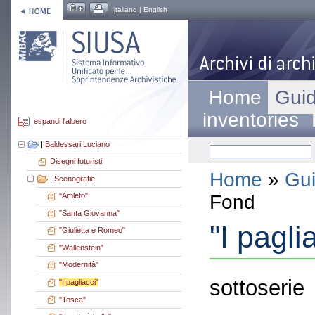
italiano
| English
Home
Guid
inventories
espandi l'albero
|
Baldessari Luciano
Disegni futuristi
Home
»
Gui
|
Scenografie
Fond
"Amleto"
"Santa Giovanna"
"I pagli
"Giulietta e Romeo"
"Wallenstein"
"Modernità"
sottoserie
"I pagliacci"
"Tosca"