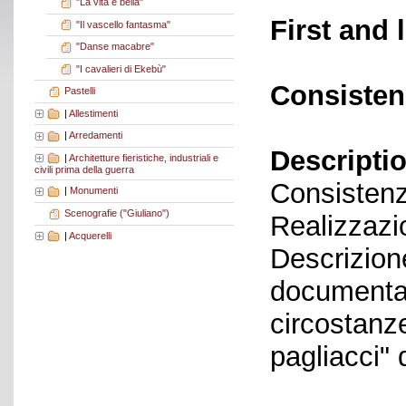
"La vita è bella"
First and 
"Il vascello fantasma"
"Danse macabre"
"I cavalieri di Ekebù"
Consisten
Pastelli
|
Allestimenti
|
Arredamenti
Descriptio
|
Architetture fieristiche, industriali e
civili prima della guerra
Consistenz
|
Monumenti
Scenografie ("Giuliano")
Realizzazi
|
Acquerelli
Descrizion
documentar
circostanze
pagliacci"