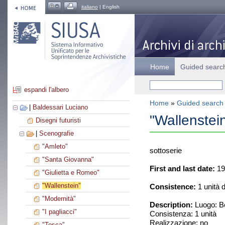
italiano
| English
Home
Guided searc
espandi l'albero
Home
»
Guided search
|
Baldessari Luciano
"Wallenstei
Disegni futuristi
|
Scenografie
"Amleto"
sottoserie
"Santa Giovanna"
First and last date:
19
"Giulietta e Romeo"
"Wallenstein"
Consistence:
1 unità 
"Modernità"
Description:
Luogo: Be
"I pagliacci"
Consistenza: 1 unità
Realizzazione: no
"Tosca"