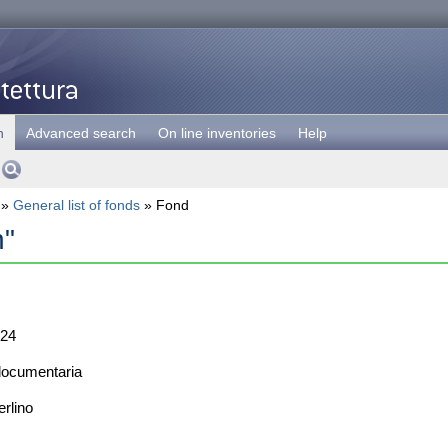
h
Advanced search
On line inventories
Help
»
General list of fonds
» Fond
n"
24
documentaria
rlino