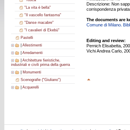
Descrizione: Non sappia
"La vita è bella"
corrispondenza privata 
"Il vascello fantasma"
The documents are ke
"Danse macabre"
Comune di Milano. Biblio
"I cavalieri di Ekebù"
Pastelli
Editing and review:
|
Allestimenti
Pernich Elisabetta, 20
Vichi Andrea Carlo, 20
|
Arredamenti
|
Architetture fieristiche,
industriali e civili prima della guerra
|
Monumenti
Scenografie ("Giuliano")
|
Acquerelli