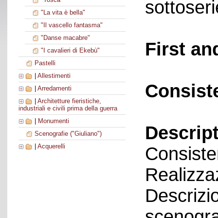
sottoseri
"La vita è bella"
"Il vascello fantasma"
"Danse macabre"
First an
"I cavalieri di Ekebù"
Pastelli
|
Allestimenti
Consist
|
Arredamenti
|
Architetture fieristiche,
industriali e civili prima della guerra
|
Monumenti
Descript
Scenografie ("Giuliano")
|
Acquerelli
Consiste
Realizza
Descrizi
scenograf