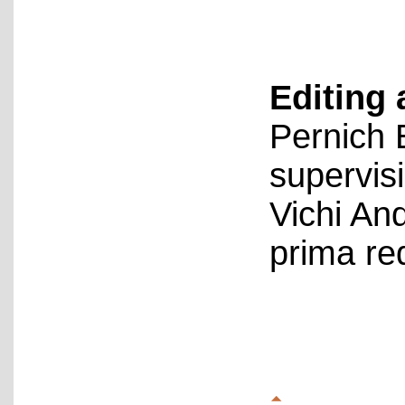
Editing 
Pernich 
supervis
Vichi An
prima re