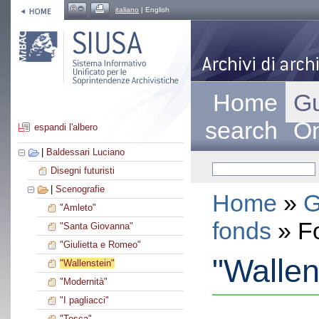
italiano
| English
Home
Gu
search
On
espandi l'albero
|
Baldessari Luciano
Disegni futuristi
|
Scenografie
Home
»
G
"Amleto"
fonds
» F
"Santa Giovanna"
"Giulietta e Romeo"
"Wallen
"Wallenstein"
"Modernità"
"I pagliacci"
"Tosca"