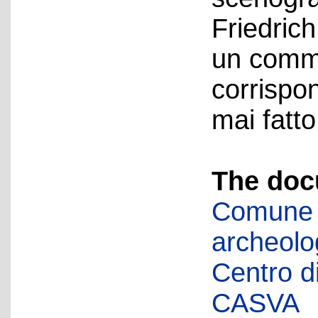
Friedrich
un commit
corrispo
mai fatto
The doc
Comune d
archeolog
Centro di 
CASVA