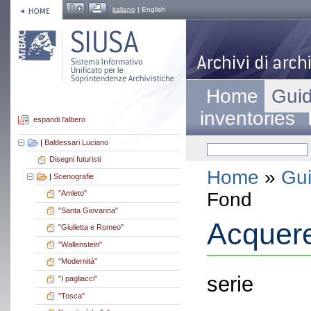
italiano
| English
Home
Guid
inventories
espandi l'albero
|
Baldessari Luciano
Disegni futuristi
Home
»
Gui
|
Scenografie
Fond
"Amleto"
"Santa Giovanna"
Acquere
"Giulietta e Romeo"
"Wallenstein"
"Modernità"
serie
"I pagliacci"
"Tosca"