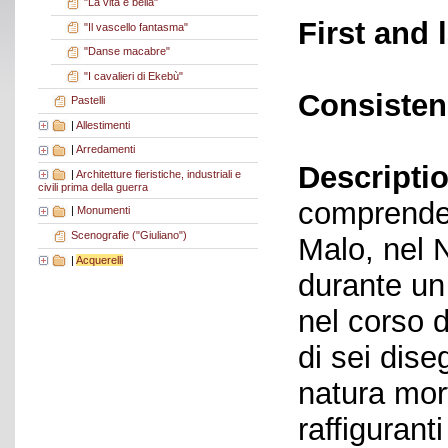
"La vita è bella"
First and 
"Il vascello fantasma"
"Danse macabre"
"I cavalieri di Ekebù"
Consisten
Pastelli
|
Allestimenti
|
Arredamenti
Descriptio
|
Architetture fieristiche, industriali e
civili prima della guerra
comprende 
|
Monumenti
Scenografie ("Giuliano")
Malo, nel 
|
Acquerelli
durante un 
nel corso d
di sei dise
natura mort
raffiguranti