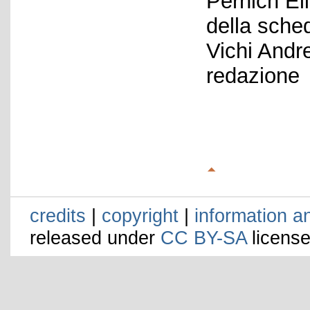
Pernich El
della sche
Vichi Andr
redazione
credits
|
copyright
|
information a
released under
CC BY-SA
license