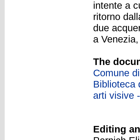
intente a c
ritorno dal
due acquer
a Venezia,
The docum
Comune di 
Biblioteca d
arti visiv
Editing an