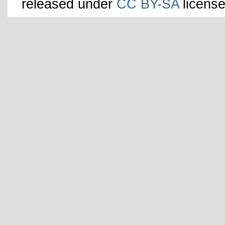
released under
CC BY-SA
license