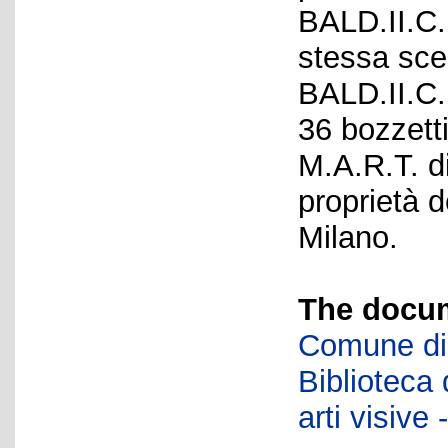
BALD.II.C.
stessa scen
BALD.II.C.
36 bozzetti
M.A.R.T. d
proprietà d
Milano.
The docum
Comune di 
Biblioteca d
arti visiv