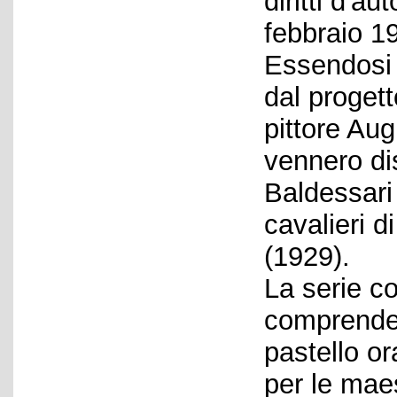
diritti d'a
febbraio 1
Essendosi B
dal progett
pittore Aug
vennero di
Baldessari
cavalieri 
(1929).
La serie c
comprende 
pastello o
per le mae