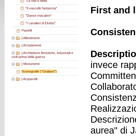
"La vita è bella"
First and 
"Il vascello fantasma"
"Danse macabre"
"I cavalieri di Ekebù"
Consisten
Pastelli
|
Allestimenti
|
Arredamenti
Descriptio
|
Architetture fieristiche, industriali e
civili prima della guerra
invece rap
|
Monumenti
Scenografie ("Giuliano")
Committen
|
Acquerelli
Collaborato
Consistenz
Realizzazi
Descrizione
aurea" di 