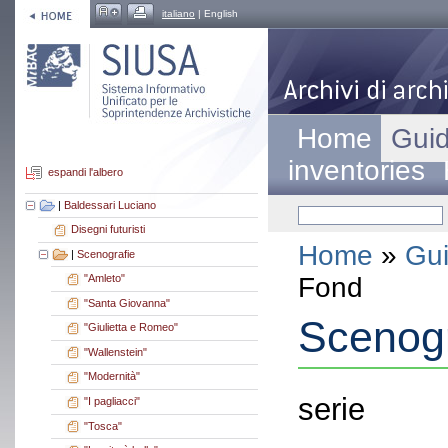
italiano
| English
Home
Guid
inventories
espandi l'albero
|
Baldessari Luciano
Disegni futuristi
Home
»
Gui
|
Scenografie
Fond
"Amleto"
"Santa Giovanna"
Scenogr
"Giulietta e Romeo"
"Wallenstein"
"Modernità"
serie
"I pagliacci"
"Tosca"