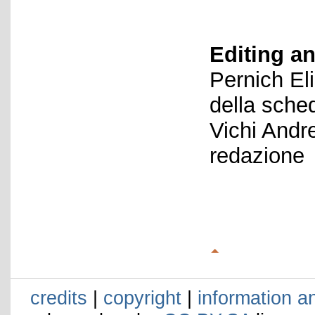
Editing an
Pernich El
della sche
Vichi Andr
redazione
credits
|
copyright
|
information a