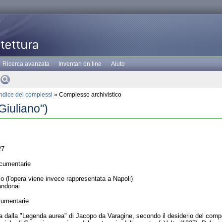
Ricerca avanzata
Inventari on line
Aiuto
Indice dei complessi
» Complesso archivistico
Giuliano")
27
cumentarie
(l'opera viene invece rappresentata a Napoli)
andonai
cumentarie
tta dalla "Legenda aurea" di Jacopo da Varagine, secondo il desiderio del co