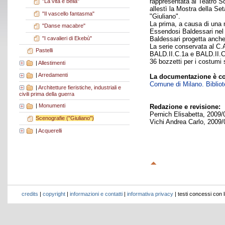
rappresentata al Teatro So
"La vita è bella"
allestì la Mostra della Se
"Il vascello fantasma"
"Giuliano".
La prima, a causa di una n
"Danse macabre"
Essendosi Baldessari nel f
"I cavalieri di Ekebù"
Baldessari progetta anche
La serie conservata al C.
Pastelli
BALD.II.C.1a e BALD.II.C.
36 bozzetti per i costumi 
|
Allestimenti
|
Arredamenti
La documentazione è co
Comune di Milano. Bibliote
|
Architetture fieristiche, industriali e
civili prima della guerra
|
Monumenti
Redazione e revisione:
Pernich Elisabetta, 2009/
Scenografie ("Giuliano")
Vichi Andrea Carlo, 2009/
|
Acquerelli
credits
|
copyright
|
informazioni e contatti
|
informativa privacy
| testi concessi con 