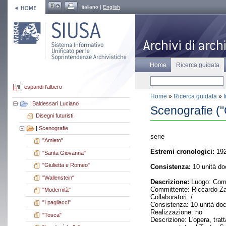
italiano |
English
Home
Ricerca guidata
espandi l'albero
Home
»
Ricerca guidata
»
|
Baldessari Luciano
Scenografie ("
Disegni futuristi
|
Scenografie
serie
"Amleto"
Estremi cronologici:
19
"Santa Giovanna"
"Giulietta e Romeo"
Consistenza:
10 unità do
"Wallenstein"
Descrizione:
Luogo: Como 
Committente: Riccardo Z
"Modernità"
Collaboratori: /
"I pagliacci"
Consistenza: 10 unità do
Realizzazione: no
"Tosca"
Descrizione: L'opera, tra