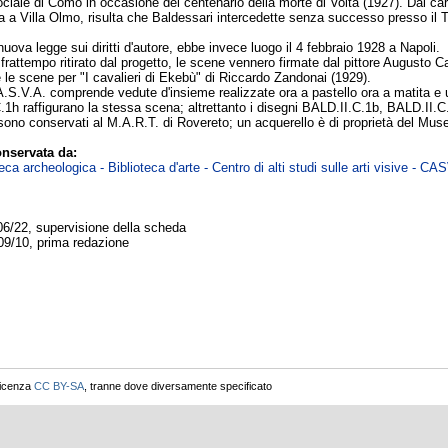
ciale di Como in occasione del centenario della morte di Volta (1927). Dal cart
ta a Villa Olmo, risulta che Baldessari intercedette senza successo presso il 
uova legge sui diritti d'autore, ebbe invece luogo il 4 febbraio 1928 a Napoli.
rattempo ritirato dal progetto, le scene vennero firmate dal pittore Augusto C
 le scene per "I cavalieri di Ekebù" di Riccardo Zandonai (1929).
A.S.V.A. comprende vedute d'insieme realizzate ora a pastello ora a matita e 
1h raffigurano la stessa scena; altrettanto i disegni BALD.II.C.1b, BALD.II.
sono conservati al M.A.R.T. di Rovereto; un acquerello è di proprietà del Muse
nservata da:
ca archeologica - Biblioteca d'arte - Centro di alti studi sulle arti visive - CA
06/22, supervisione della scheda
09/10, prima redazione
licenza
CC BY-SA
, tranne dove diversamente specificato