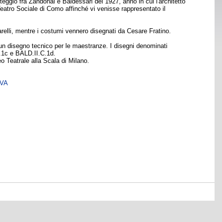
eggio fra Zandonai e Baldessari del 1927, anno in cui l'architetto
Teatro Sociale di Como affinché vi venisse rappresentato il
arelli, mentre i costumi vennero disegnati da Cesare Fratino.
un disegno tecnico per le maestranze. I disegni denominati
C.1c e BALD.II.C.1d.
o Teatrale alla Scala di Milano.
SVA