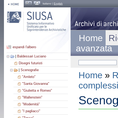
italiano |
English
Home
Ri
avanzata
espandi l'albero
|
Baldessari Luciano
Disegni futuristi
|
Scenografie
Home
»
R
"Amleto"
compless
"Santa Giovanna"
"Giulietta e Romeo"
Scenogr
"Wallenstein"
"Modernità"
"I pagliacci"
"Tosca"