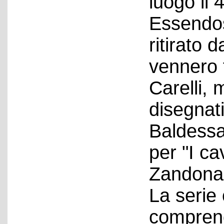
luogo il 
Essendos
ritirato 
vennero 
Carelli,
disegnat
Baldessa
per "I ca
Zandonai
La serie
comprend