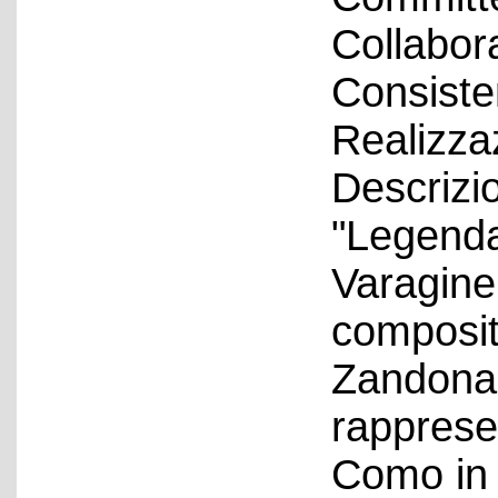
Collabora
Consiste
Realizza
Descrizio
"Legenda
Varagine,
composit
Zandonai
rappresen
Como in 