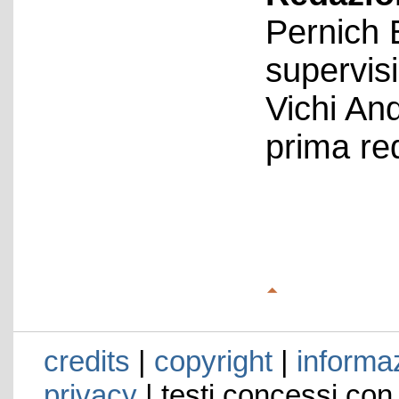
Pernich 
supervis
Vichi An
prima re
credits
|
copyright
|
informaz
privacy
| testi concessi con