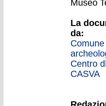
Museo Te
La docu
da:
Comune d
archeolog
Centro di 
CASVA
Redazion