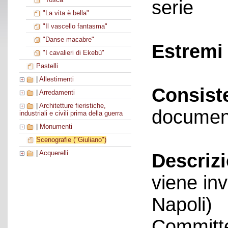
serie
"La vita è bella"
"Il vascello fantasma"
"Danse macabre"
Estremi 
"I cavalieri di Ekebù"
Pastelli
|
Allestimenti
Consist
|
Arredamenti
|
Architetture fieristiche,
documen
industriali e civili prima della guerra
|
Monumenti
Scenografie ("Giuliano")
|
Acquerelli
Descriz
viene in
Napoli)
Committe