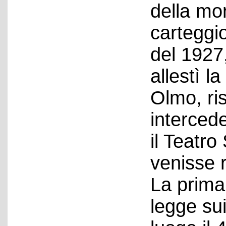
della mor
carteggi
del 1927,
allestì l
Olmo, ri
interced
il Teatro
venisse r
La prima
legge sui