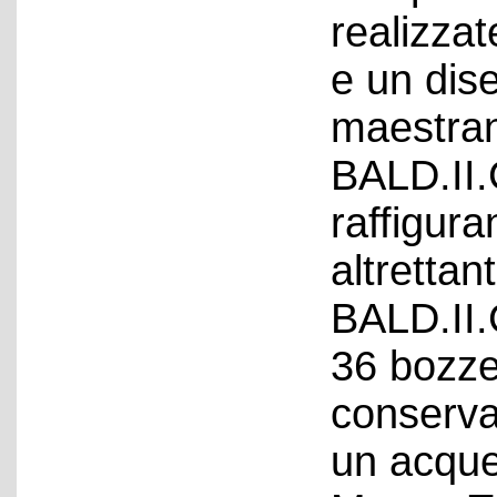
realizzat
e un dis
maestran
BALD.II.
raffigura
altrettan
BALD.II.
36 bozze
conserva
un acquer