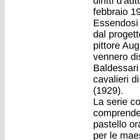
diritti d'a
febbraio 1
Essendosi B
dal progett
pittore Aug
vennero di
Baldessari
cavalieri 
(1929).
La serie c
comprende 
pastello o
per le mae