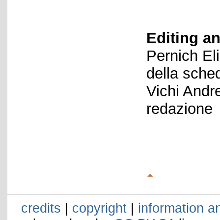
Editing an
Pernich El
della sche
Vichi Andr
redazione
credits
|
copyright
|
information a