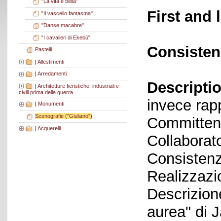
"La vita è bella"
First and 
"Il vascello fantasma"
"Danse macabre"
"I cavalieri di Ekebù"
Consisten
Pastelli
|
Allestimenti
|
Arredamenti
Descriptio
|
Architetture fieristiche, industriali e
civili prima della guerra
invece rap
|
Monumenti
Scenografie ("Giuliano")
Committen
|
Acquerelli
Collaborato
Consistenz
Realizzazi
Descrizione
aurea" di 