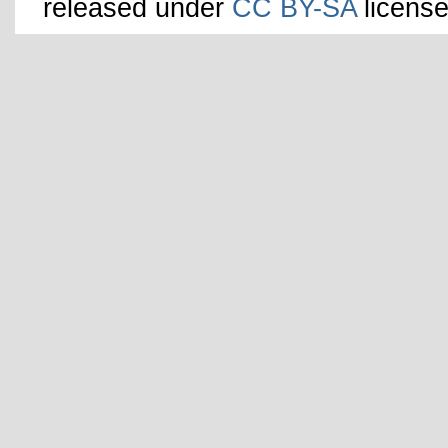
released under
CC BY-SA
license