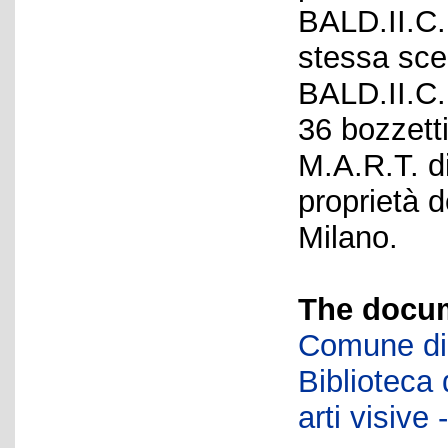
BALD.II.C.
stessa scen
BALD.II.C.
36 bozzetti
M.A.R.T. d
proprietà d
Milano.
The docum
Comune di 
Biblioteca d
arti visiv