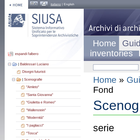
italiano
| English
Home
Guid
inventories
espandi l'albero
|
Baldessari Luciano
Disegni futuristi
Home
»
Gui
|
Scenografie
Fond
"Amleto"
"Santa Giovanna"
Scenogr
"Giulietta e Romeo"
"Wallenstein"
"Modernità"
serie
"I pagliacci"
"Tosca"