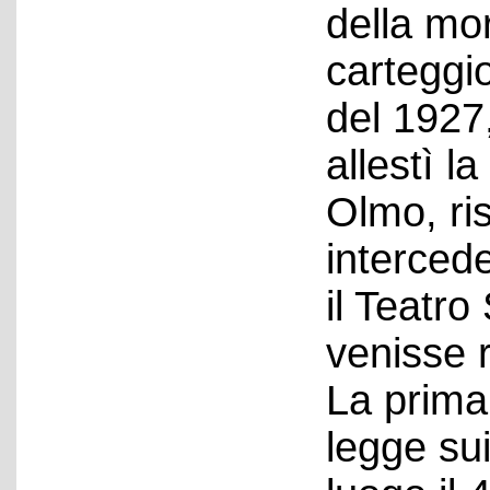
della mor
carteggi
del 1927,
allestì l
Olmo, ri
interced
il Teatro
venisse r
La prima
legge sui