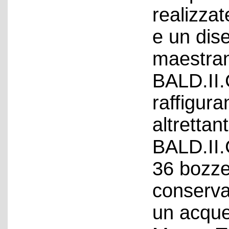
realizzat
e un dis
maestran
BALD.II.
raffigura
altrettan
BALD.II.
36 bozze
conserva
un acquer