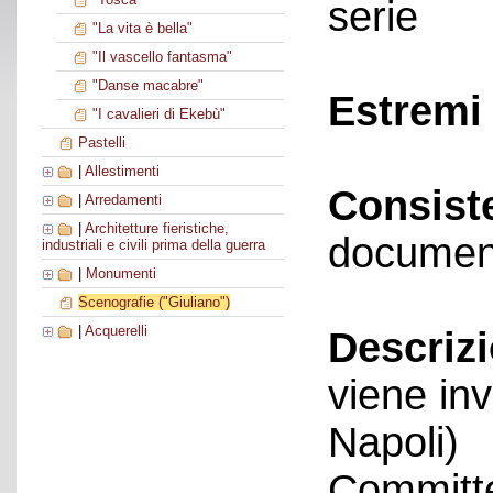
serie
"La vita è bella"
"Il vascello fantasma"
"Danse macabre"
Estremi 
"I cavalieri di Ekebù"
Pastelli
|
Allestimenti
Consist
|
Arredamenti
|
Architetture fieristiche,
documen
industriali e civili prima della guerra
|
Monumenti
Scenografie ("Giuliano")
|
Acquerelli
Descriz
viene in
Napoli)
Committe