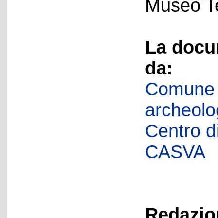
Museo Te
La docu
da:
Comune d
archeolog
Centro di 
CASVA
Redazion