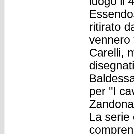
luogo il 
Essendos
ritirato 
vennero 
Carelli,
disegnat
Baldessa
per "I ca
Zandonai
La serie
comprend