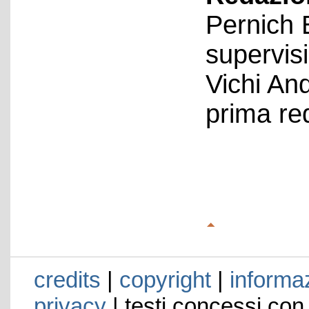
Pernich 
supervis
Vichi An
prima re
credits
|
copyright
|
informaz
privacy
| testi concessi con