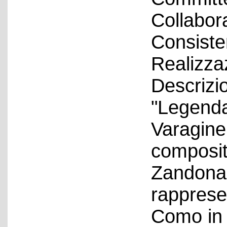
Collabora
Consiste
Realizza
Descrizio
"Legenda
Varagine,
composit
Zandonai
rappresen
Como in 