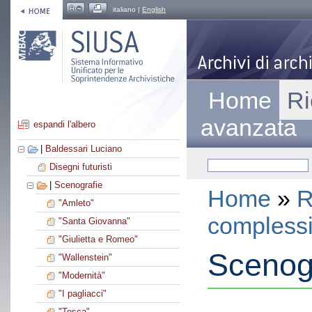
italiano |
English
Home
Ri
avanzata
espandi l'albero
|
Baldessari Luciano
Disegni futuristi
|
Scenografie
Home
»
R
"Amleto"
compless
"Santa Giovanna"
"Giulietta e Romeo"
Scenogr
"Wallenstein"
"Modernità"
"I pagliacci"
"Tosca"