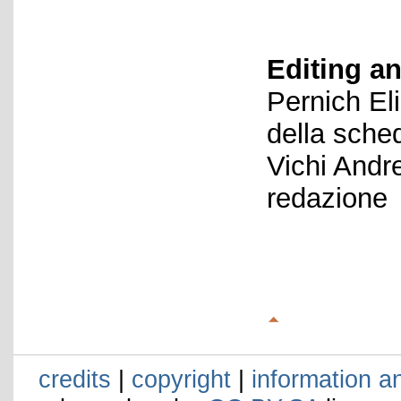
Editing an
Pernich El
della sche
Vichi Andr
redazione
credits
|
copyright
|
information a