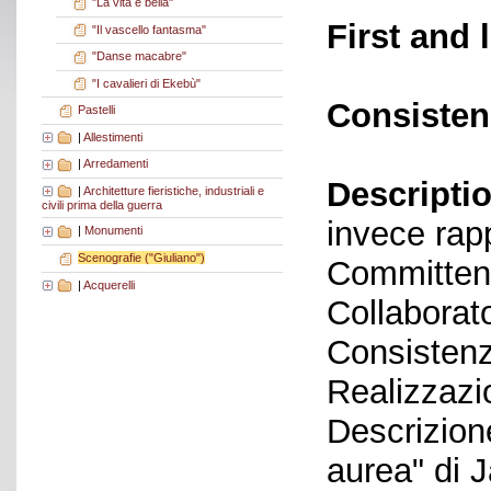
"La vita è bella"
First and 
"Il vascello fantasma"
"Danse macabre"
"I cavalieri di Ekebù"
Consisten
Pastelli
|
Allestimenti
|
Arredamenti
Descriptio
|
Architetture fieristiche, industriali e
civili prima della guerra
invece rap
|
Monumenti
Scenografie ("Giuliano")
Committen
|
Acquerelli
Collaborato
Consistenz
Realizzazi
Descrizione
aurea" di 