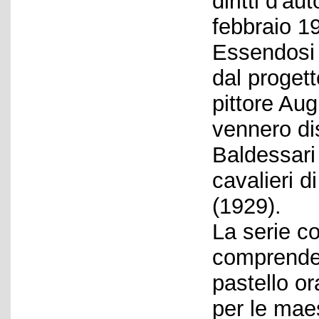
diritti d'a
febbraio 1
Essendosi B
dal progett
pittore Aug
vennero di
Baldessari
cavalieri 
(1929).
La serie c
comprende 
pastello o
per le mae