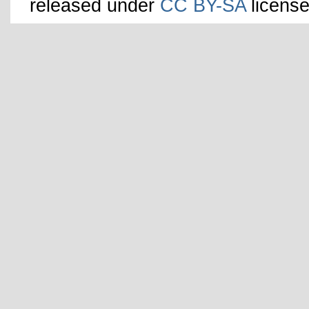
released under
CC BY-SA
license