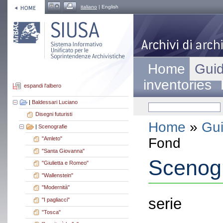
italiano
| English
Home
Guid
inventories
espandi l'albero
|
Baldessari Luciano
Disegni futuristi
Home
»
Gui
|
Scenografie
Fond
"Amleto"
"Santa Giovanna"
Scenogr
"Giulietta e Romeo"
"Wallenstein"
"Modernità"
serie
"I pagliacci"
"Tosca"