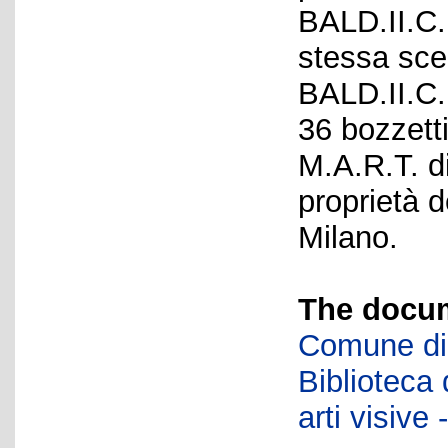
BALD.II.C.
stessa scen
BALD.II.C.
36 bozzetti
M.A.R.T. d
proprietà d
Milano.
The docum
Comune di 
Biblioteca d
arti visiv