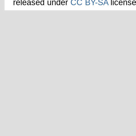
released under
CC BY-SA
license