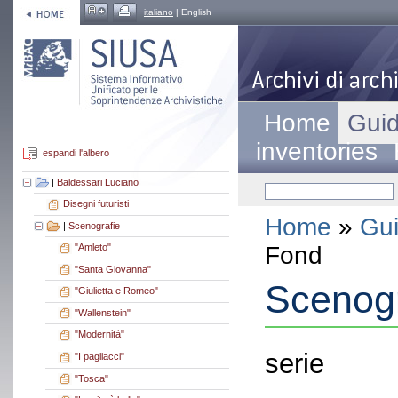
italiano
| English
Home
Guid
inventories
espandi l'albero
|
Baldessari Luciano
Disegni futuristi
Home
»
Gui
|
Scenografie
Fond
"Amleto"
"Santa Giovanna"
Scenogr
"Giulietta e Romeo"
"Wallenstein"
"Modernità"
serie
"I pagliacci"
"Tosca"