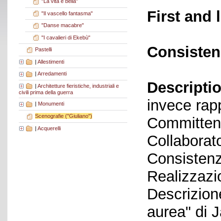
"La vita è bella"
First and 
"Il vascello fantasma"
"Danse macabre"
"I cavalieri di Ekebù"
Consisten
Pastelli
|
Allestimenti
|
Arredamenti
Descriptio
|
Architetture fieristiche, industriali e
civili prima della guerra
invece rap
|
Monumenti
Scenografie ("Giuliano")
Committen
|
Acquerelli
Collaborato
Consistenz
Realizzazi
Descrizione
aurea" di 