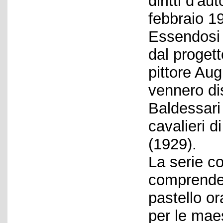
diritti d'a
febbraio 1
Essendosi B
dal progett
pittore Aug
vennero di
Baldessari
cavalieri 
(1929).
La serie c
comprende 
pastello o
per le mae