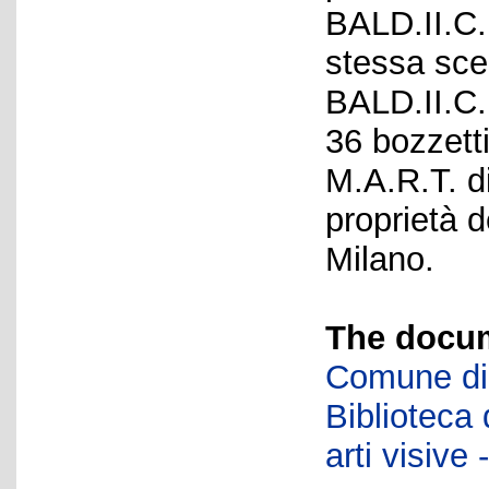
BALD.II.C.
stessa scen
BALD.II.C.
36 bozzetti
M.A.R.T. d
proprietà d
Milano.
The docum
Comune di 
Biblioteca d
arti visiv