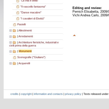
"La vita è bella"
"Il vascello fantasma"
Editing and review:
Pernich Elisabetta, 2009/
"Danse macabre"
Vichi Andrea Carlo, 2009/
"I cavalieri di Ekebù"
Pastelli
|
Allestimenti
|
Arredamenti
|
Architetture fieristiche, industriali e
civili prima della guerra
|
Monumenti
Scenografie ("Giuliano")
|
Acquerelli
credits
|
copyright
|
information and contacts
|
privacy policy
| Texts released unde