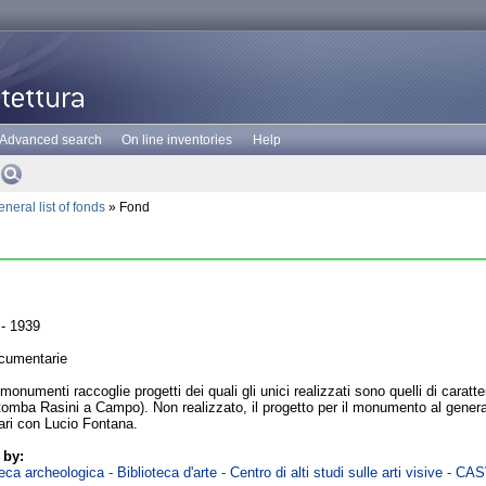
Advanced search
On line inventories
Help
neral list of fonds
» Fond
- 1939
cumentarie
monumenti raccoglie progetti dei quali gli unici realizzati sono quelli di carat
omba Rasini a Campo). Non realizzato, il progetto per il monumento al genera
ari con Lucio Fontana.
 by:
ca archeologica - Biblioteca d'arte - Centro di alti studi sulle arti visive - CA