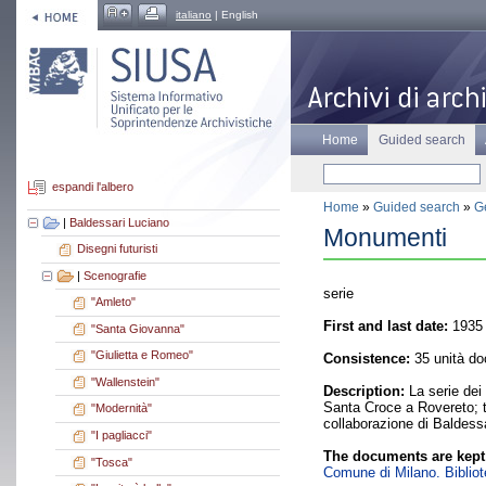
italiano
| English
Home
Guided search
espandi l'albero
Home
»
Guided search
»
Ge
|
Baldessari Luciano
Monumenti
Disegni futuristi
|
Scenografie
serie
"Amleto"
First and last date:
1935 
"Santa Giovanna"
"Giulietta e Romeo"
Consistence:
35 unità do
"Wallenstein"
Description:
La serie dei 
Santa Croce a Rovereto; t
"Modernità"
collaborazione di Baldess
"I pagliacci"
The documents are kept
"Tosca"
Comune di Milano. Bibliote