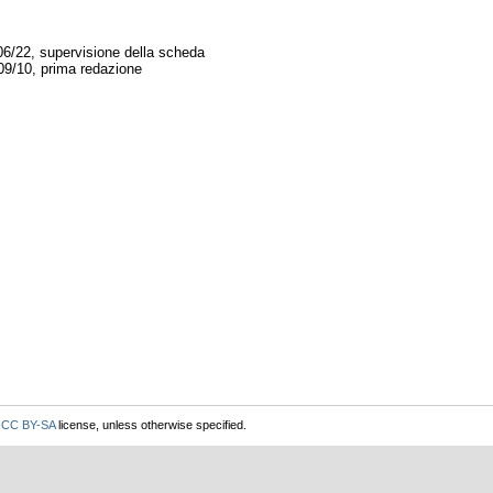
06/22, supervisione della scheda
09/10, prima redazione
r
CC BY-SA
license, unless otherwise specified.