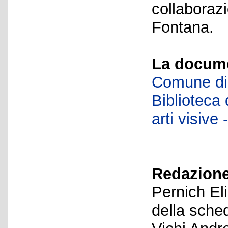
collaboraz
Fontana.
La docume
Comune di 
Biblioteca d
arti visiv
Redazione
Pernich El
della sche