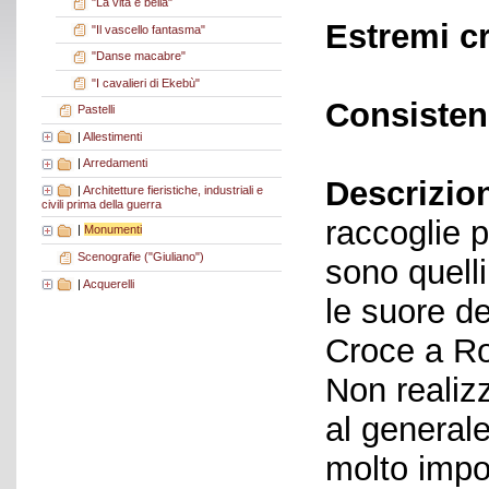
"La vita è bella"
Estremi c
"Il vascello fantasma"
"Danse macabre"
"I cavalieri di Ekebù"
Consisten
Pastelli
|
Allestimenti
|
Arredamenti
Descrizio
|
Architetture fieristiche, industriali e
civili prima della guerra
raccoglie pr
|
Monumenti
Scenografie ("Giuliano")
sono quelli
|
Acquerelli
le suore d
Croce a Ro
Non realizz
al general
molto impo