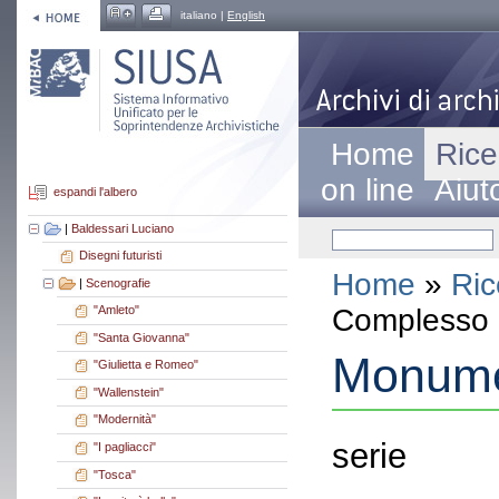
italiano |
English
Home
Rice
on line
Aiut
espandi l'albero
|
Baldessari Luciano
Disegni futuristi
Home
»
Ric
|
Scenografie
Complesso a
"Amleto"
"Santa Giovanna"
Monume
"Giulietta e Romeo"
"Wallenstein"
"Modernità"
serie
"I pagliacci"
"Tosca"