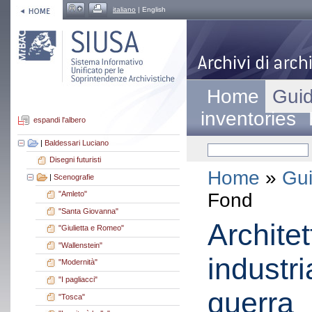
italiano
| English
Home
Guid
inventories
espandi l'albero
|
Baldessari Luciano
Disegni futuristi
Home
»
Gui
|
Scenografie
Fond
"Amleto"
"Santa Giovanna"
Architet
"Giulietta e Romeo"
"Wallenstein"
industri
"Modernità"
"I pagliacci"
guerra
"Tosca"