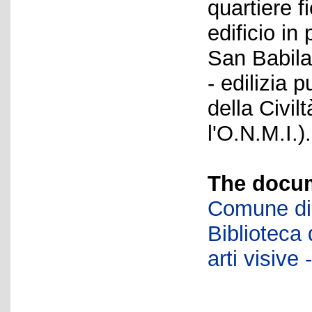
quartiere f
edificio in
San Babila
- edilizia 
della Civil
l'O.N.M.I.).
The docum
Comune di 
Biblioteca d
arti visiv