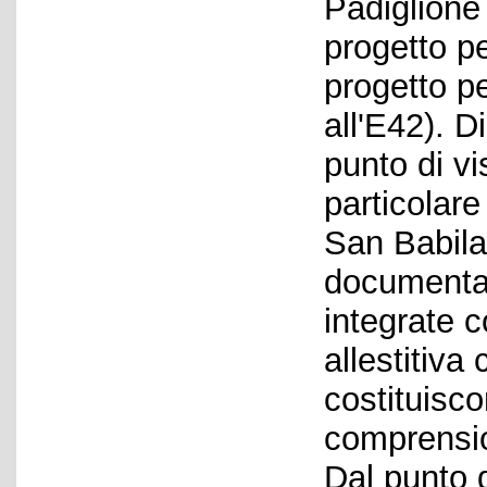
Padiglione
progetto p
progetto per
all'E42). 
punto di vi
particolare
San Babila 
documentar
integrate co
allestitiva
costituisc
comprension
Dal punto d