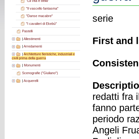
"La vita è bella"
"Il vascello fantasma"
serie
"Danse macabre"
"I cavalieri di Ekebù"
Pastelli
First and 
|
Allestimenti
|
Arredamenti
|
Architetture fieristiche, industriali e
civili prima della guerra
Consisten
|
Monumenti
Scenografie ("Giuliano")
|
Acquerelli
Descriptio
redatti fra
fanno parte
periodo raz
Angeli Frua