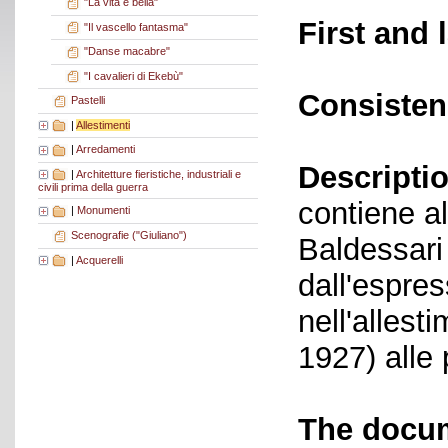
"La vita è bella"
First and 
"Il vascello fantasma"
"Danse macabre"
"I cavalieri di Ekebù"
Consisten
Pastelli
|
Allestimenti
|
Arredamenti
Descriptio
|
Architetture fieristiche, industriali e
civili prima della guerra
contiene al
|
Monumenti
Scenografie ("Giuliano")
Baldessari
|
Acquerelli
dall'espre
nell'allest
1927) alle 
The docum