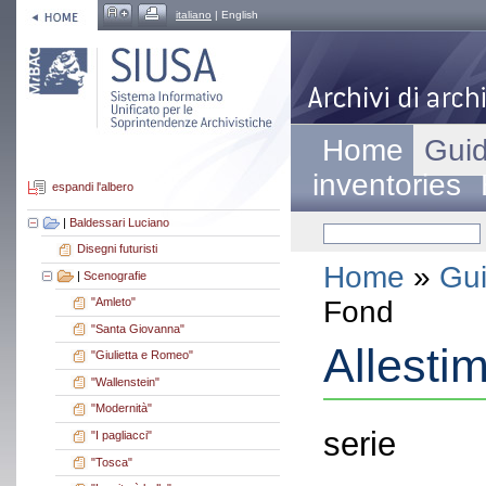
italiano
| English
Home
Guid
inventories
espandi l'albero
|
Baldessari Luciano
Disegni futuristi
Home
»
Gui
|
Scenografie
Fond
"Amleto"
"Santa Giovanna"
Allestim
"Giulietta e Romeo"
"Wallenstein"
"Modernità"
serie
"I pagliacci"
"Tosca"