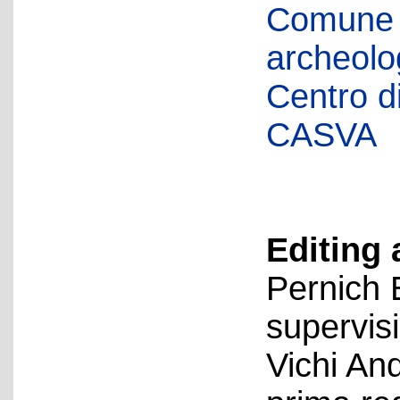
Comune d
archeolog
Centro di 
CASVA
Editing 
Pernich 
supervis
Vichi An