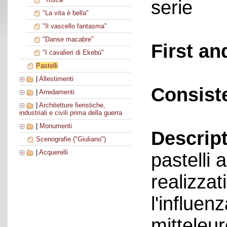
serie
"La vita è bella"
"Il vascello fantasma"
"Danse macabre"
First an
"I cavalieri di Ekebù"
Pastelli
|
Allestimenti
Consist
|
Arredamenti
|
Architetture fieristiche,
industriali e civili prima della guerra
|
Monumenti
Descript
Scenografie ("Giuliano")
|
Acquerelli
pastelli
realizzat
l'influen
mitteleur