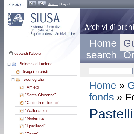
italiano
| English
Home
Gu
search
On
espandi l'albero
|
Baldessari Luciano
Disegni futuristi
|
Scenografie
Home
»
G
"Amleto"
fonds
» F
"Santa Giovanna"
"Giulietta e Romeo"
Pastelli
"Wallenstein"
"Modernità"
"I pagliacci"
"Tosca"