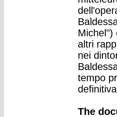
dell'ope
Baldessar
Michel") 
altri rap
nei dinto
Baldessar
tempo pri
definiti
The doc